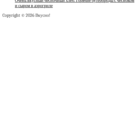
Очень вкусный чесночный хлеб. Горячие бутерброды с чесноком
и сыром в аэрогриле
Copyright © 2026 Вкусно!