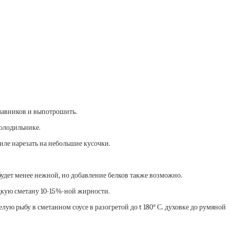
плавников и выпотрошить.
холодильнике.
 филе нарезать на небольшие кусочки.
будет менее нежной, но добавление белков также возможно.
дкую сметану 10-15%-ной жирности.
ю рыбу в сметанном соусе в разогретой до t 180° С. духовке до румяной