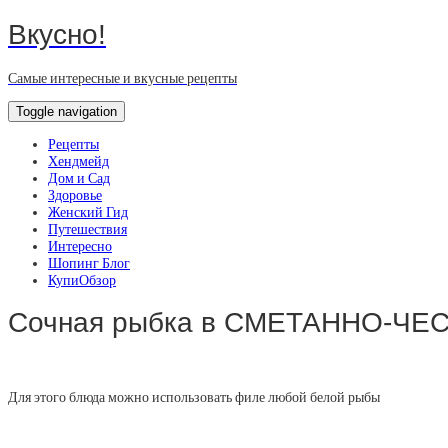
Вкусно!
Самые интересные и вкусные рецепты
Toggle navigation
Рецепты
Хендмейд
Дом и Сад
Здоровье
Женский Гид
Путешествия
Интересно
Шопинг Блог
КупиОбзор
Сочная рыбка в СМЕТАННО-ЧЕ
Для этого блюда можно использовать филе любой белой рыбы