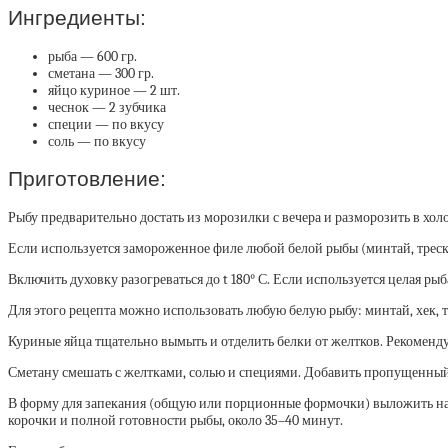
Ингредиенты:
рыба — 600 гр.
сметана — 300 гр.
яйцо куриное — 2 шт.
чеснок — 2 зубчика
специи — по вкусу
соль — по вкусу
Приготовление:
Рыбу предварительно достать из морозилки с вечера и разморозить в х
Если используется замороженное филе любой белой рыбы (минтай, треска, 
Включить духовку разогреваться до t 180° С. Если используется целая рыб
Для этого рецепта можно использовать любую белую рыбу: минтай, хек, тре
Куриные яйца тщательно вымыть и отделить белки от желтков. Рекомендуе
Сметану смешать с желтками, солью и специями. Добавить пропущенный 
В форму для запекания (общую или порционные формочки) выложить нарез
корочки и полной готовности рыбы, около 35–40 минут.