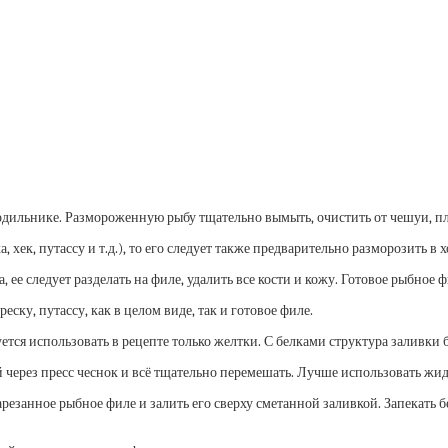
олодильнике. Размороженную рыбу тщательно вымыть, очистить от чешуи, 
хек, путассу и т.д.), то его следует также предварительно разморозить в 
а, ее следует разделать на филе, удалить все кости и кожу. Готовое рыбное
ску, путассу, как в целом виде, так и готовое филе.
тся использовать в рецепте только желтки. С белками структура заливки 
через пресс чеснок и всё тщательно перемешать. Лучше использовать жи
анное рыбное филе и залить его сверху сметанной заливкой. Запекать белу