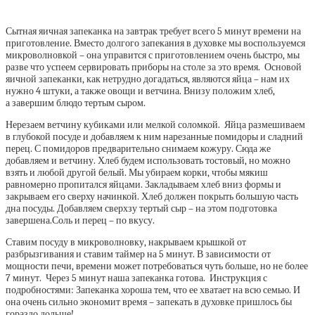
Сытная яичная запеканка на завтрак требует всего 5 минут времени на
приготовление. Вместо долгого запекания в духовке мы воспользуемся
микроволновкой – она управится с приготовлением очень быстро, мы
разве что успеем сервировать приборы на столе за это время. Основой
яичной запеканки, как нетрудно догадаться, являются яйца – нам их
нужно 4 штуки, а также овощи и ветчина. Внизу положим хлеб,
а завершим блюдо тертым сыром.
Нерезаем ветчину кубиками или мелкой соломкой. Яйца размешиваем
в глубокой посуде и добавляем к ним нарезанные помидоры и сладний
перец. С помидоров предварительно снимаем кожуру. Сюда же
добавляем и ветчину. Хлеб будем использовать тостовый, но можно
взять и любой другой белый. Мы убираем корки, чтобы мякиш
равномерно пропитался яйцами. Закладываем хлеб вниз формы и
закрываем его сверху начинкой. Хлеб должен покрыть большую часть
дна посуды. Добавляем сверхзу тертый сыр – на этом подготовка
завершена.Соль и перец – по вкусу.
Ставим посуду в микроволновку, накрываем крышкой от
разбрызгивания и ставим таймер на 5 минут. В зависимости от
мощности печи, времени может потребоваться чуть больше, но не более
7 минут. Через 5 минут наша запеканка готова. Инструкция с
подробностями: Запеканка хороша тем, что ее хватает на всю семью. И
она очень сильно экономит время – запекать в духовке пришлось бы
гораздо дольше!