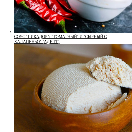
СОУС *ПИКАДОР*: *ТОМАТНЫЙ* И *СЫРНЫЙ С
ХАЛАПЕНЬО* (АДЕПТ)