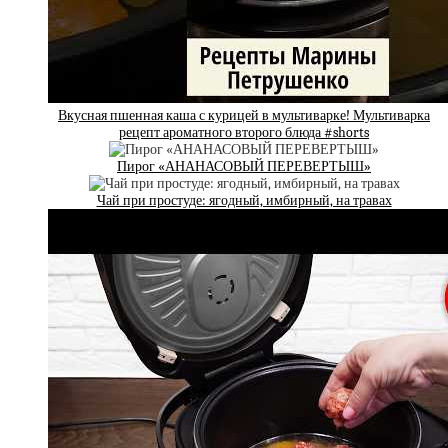
Вкусная пшенная каша с курицей в мультиварке! Мультиварка
рецепт ароматного второго блюда #shorts
Пирог «АНАНАСОВЫЙ ПЕРЕВЕРТЫШ»
Чай при простуде: ягодный, имбирный, на травах