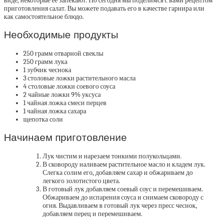
виде, некоторые ее запекают. Но сегодня мы поделимся с вами рецептом
приготовления салат. Вы можете подавать его в качестве гарнира или
как самостоятельное блюдо.
Необходимые продукты
250 грамм отварной свеклы
250 грамм лука
1 зубчик чеснока
3 столовые ложки растительного масла
4 столовые ложки соевого соуса
2 чайные ложки 9% уксуса
1 чайная ложка смеси перцев
1 чайная ложка сахара
щепотка соли
Начинаем приготовление
Лук чистим и нарезаем тонкими полукольцами.
В сковороду наливаем растительное масло и кладем лук.
Слегка солим его, добавляем сахар и обжариваем до
легкого золотистого цвета.
В готовый лук добавляем соевый соус и перемешиваем.
Обжариваем до испарения соуса и снимаем сковороду с
огня. Выдавливаем в готовый лук через пресс чеснок,
добавляем перец и перемешиваем.