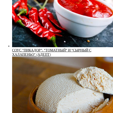
СОУС *ПИКАДОР*: *ТОМАТНЫЙ* И *СЫРНЫЙ С
ХАЛАПЕНЬО* (АДЕПТ)