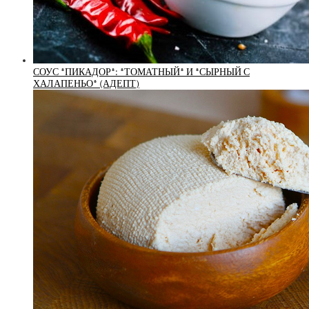
СОУС *ПИКАДОР*: *ТОМАТНЫЙ* И *СЫРНЫЙ С
ХАЛАПЕНЬО* (АДЕПТ)