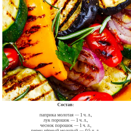
Состав:
паприка молотая — 1 ч. л.,
лук порошок — 1 ч. л.,
чеснок порошок — 1 ч. л.,
перец чёрный молотый — 0,5 ч. л.,