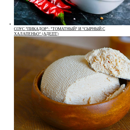
СОУС *ПИКАДОР*: *ТОМАТНЫЙ* И *СЫРНЫЙ С
ХАЛАПЕНЬО* (АДЕПТ)