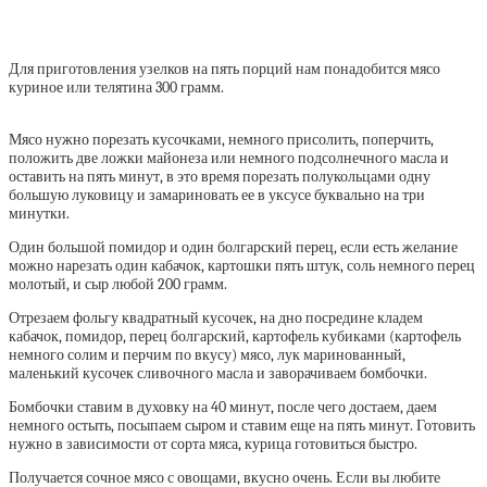
Для приготовления узелков на пять порций нам понадобится мясо
куриное или телятина 300 грамм.
Мясо нужно порезать кусочками, немного присолить, поперчить,
положить две ложки майонеза или немного подсолнечного масла и
оставить на пять минут, в это время порезать полукольцами одну
большую луковицу и замариновать ее в уксусе буквально на три
минутки.
Один большой помидор и один болгарский перец, если есть желание
можно нарезать один кабачок, картошки пять штук, соль немного перец
молотый, и сыр любой 200 грамм.
Отрезаем фольгу квадратный кусочек, на дно посредине кладем
кабачок, помидор, перец болгарский, картофель кубиками (картофель
немного солим и перчим по вкусу) мясо, лук маринованный,
маленький кусочек сливочного масла и заворачиваем бомбочки.
Бомбочки ставим в духовку на 40 минут, после чего достаем, даем
немного остыть, посыпаем сыром и ставим еще на пять минут. Готовить
нужно в зависимости от сорта мяса, курица готовиться быстро.
Получается сочное мясо с овощами, вкусно очень. Если вы любите