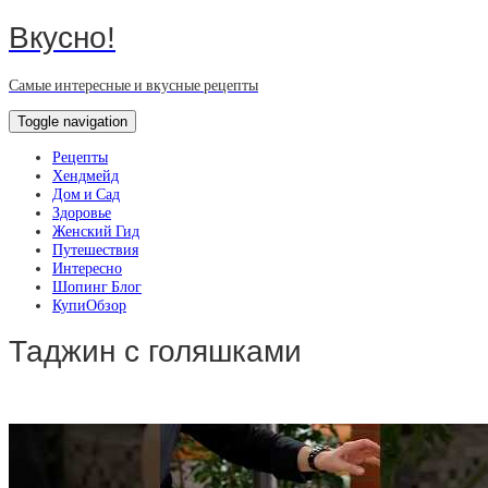
Вкусно!
Самые интересные и вкусные рецепты
Toggle navigation
Рецепты
Хендмейд
Дом и Сад
Здоровье
Женский Гид
Путешествия
Интересно
Шопинг Блог
КупиОбзор
Таджин с голяшками