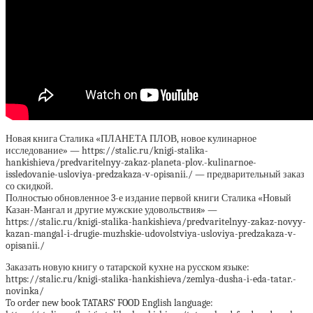
Новая книга Сталика «ПЛАНЕТА ПЛОВ, новое кулинарное
исследование» — https://stalic.ru/knigi-stalika-
hankishieva/predvaritelnyy-zakaz-planeta-plov.-kulinarnoe-
issledovanie-usloviya-predzakaza-v-opisanii./ — предварительный заказ
со скидкой.
Полностью обновленное 3-е издание первой книги Сталика «Новый
Казан-Мангал и другие мужские удовольствия» —
https://stalic.ru/knigi-stalika-hankishieva/predvaritelnyy-zakaz-novyy-
kazan-mangal-i-drugie-muzhskie-udovolstviya-usloviya-predzakaza-v-
opisanii./
Заказать новую книгу о татарской кухне на русском языке:
https://stalic.ru/knigi-stalika-hankishieva/zemlya-dusha-i-eda-tatar.-
novinka/
To order new book TATARS’ FOOD English language: