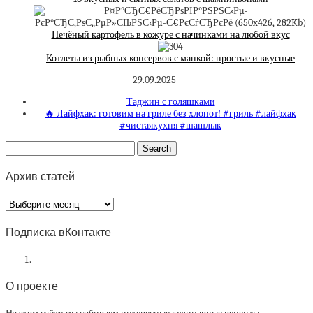
Печёный картофель в кожуре с начинками на любой вкус
Котлеты из рыбных консервов с манкой: простые и вкусные
29.09.2025
Таджин с голяшками
🔥 Лайфхак: готовим на гриле без хлопот! #гриль #лайфхак
#чистаякухня #шашлык
Архив статей
Архив
статей
Подписка вКонтакте
О проекте