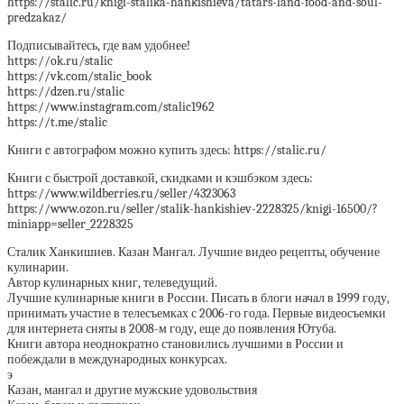
https://stalic.ru/knigi-stalika-hankishieva/tatars-land-food-and-soul-
predzakaz/
Подписывайтесь, где вам удобнее!
https://ok.ru/stalic
https://vk.com/stalic_book
https://dzen.ru/stalic
https://www.instagram.com/stalic1962
https://t.me/stalic
Книги c автографом можно купить здесь: https://stalic.ru/
Книги с быстрой доставкой, скидками и кэшбэком здесь:
https://www.wildberries.ru/seller/4323063
https://www.ozon.ru/seller/stalik-hankishiev-2228325/knigi-16500/?
miniapp=seller_2228325
Сталик Ханкишиев. Казан Мангал. Лучшие видео рецепты, обучение
кулинарии.
Автор кулинарных книг, телеведущий.
Лучшие кулинарные книги в России. Писать в блоги начал в 1999 году,
принимать участие в телесъемках с 2006-го года. Первые видеосъемки
для интернета сняты в 2008-м году, еще до появления Ютуба.
Книги автора неоднократно становились лучшими в России и
побеждали в международных конкурсах.
э
Казан, мангал и другие мужские удовольствия