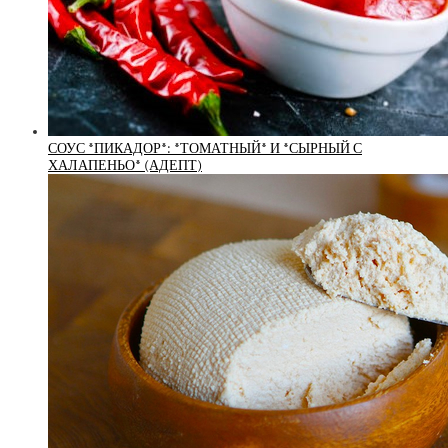
СОУС *ПИКАДОР*: *ТОМАТНЫЙ* И *СЫРНЫЙ С
ХАЛАПЕНЬО* (АДЕПТ)