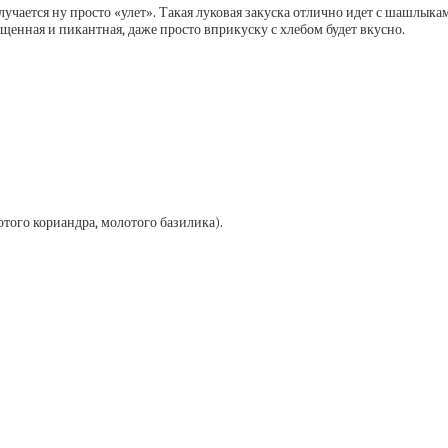
лучается ну просто «улет». Такая луковая закуска отлично идет с шашлык
ыщенная и пикантная, даже просто вприкуску с хлебом будет вкусно.
отого кориандра, молотого базилика).