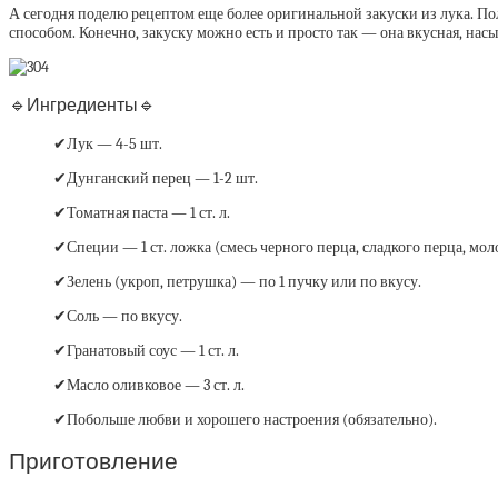
А сегодня поделю рецептом еще более оригинальной закуски из лука. По
способом. Конечно, закуску можно есть и просто так — она вкусная, нас
🔹Ингредиенты🔹
✔Лук — 4-5 шт.
✔Дунганский перец — 1-2 шт.
✔Томатная паста — 1 ст. л.
✔Специи — 1 ст. ложка (смесь черного перца, сладкого перца, мол
✔Зелень (укроп, петрушка) — по 1 пучку или по вкусу.
✔Соль — по вкусу.
✔Гранатовый соус — 1 ст. л.
✔Масло оливковое — 3 ст. л.
✔Побольше любви и хорошего настроения (обязательно).
Приготовление