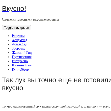
Вкусно!
Самые интересные и вкусные рецепты
Toggle navigation
Рецепты
Хендмейд
Дом и Сад
Здоровье
Женский Гид
Путешествия
Интересно
Шопинг Блог
КупиОбзор
Так лук вы точно еще не готовил
вкусно
То, что маринованный лук является лучшей закуской к шашлыку — мало к