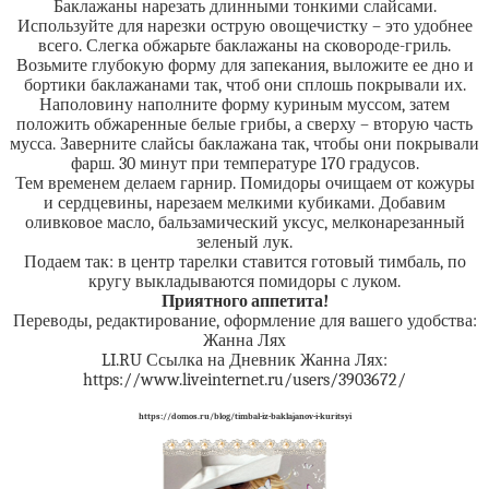
Баклажаны нарезать длинными тонкими слайсами.
Используйте для нарезки острую овощечистку – это удобнее
всего. Слегка обжарьте баклажаны на сковороде-гриль.
Возьмите глубокую форму для запекания, выложите ее дно и
бортики баклажанами так, чтоб они сплошь покрывали их.
Наполовину наполните форму куриным муссом, затем
положить обжаренные белые грибы, а сверху – вторую часть
мусса. Заверните слайсы баклажана так, чтобы они покрывали
фарш. 30 минут при температуре 170 градусов.
Тем временем делаем гарнир. Помидоры очищаем от кожуры
и сердцевины, нарезаем мелкими кубиками. Добавим
оливковое масло, бальзамический уксус, мелконарезанный
зеленый лук.
Подаем так: в центр тарелки ставится готовый тимбаль, по
кругу выкладываются помидоры с луком.
Приятного
аппетита!
Переводы, редактирование, оформление для вашего удобства:
Жанна Лях
LI.RU Ссылка на Дневник Жанна Лях:
https://www.liveinternet.ru/users/3903672/
https://domos.ru/blog/timbal-iz-baklajanov-i-kuritsyi