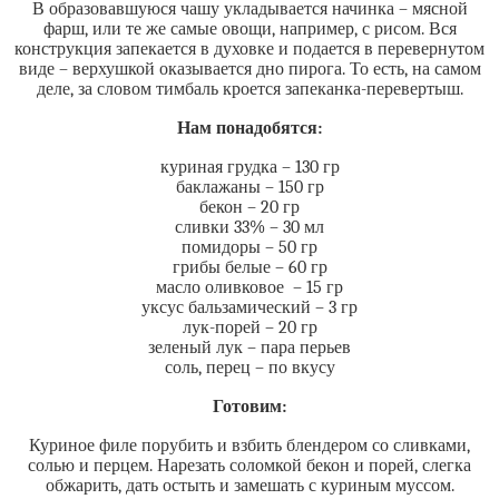
В образовавшуюся чашу укладывается начинка – мясной
фарш, или те же самые овощи, например, с рисом. Вся
конструкция запекается в духовке и подается в перевернутом
виде – верхушкой оказывается дно пирога. То есть, на самом
деле, за словом тимбаль кроется запеканка-перевертыш.
Нам понадобятся:
куриная грудка – 130 гр
баклажаны – 150 гр
бекон – 20 гр
сливки 33% – 30 мл
помидоры – 50 гр
грибы белые – 60 гр
масло оливковое – 15 гр
уксус бальзамический – 3 гр
лук-порей – 20 гр
зеленый лук – пара перьев
соль, перец – по вкусу
Готовим:
Куриное филе порубить и взбить блендером со сливками,
солью и перцем. Нарезать соломкой бекон и порей, слегка
обжарить, дать остыть и замешать с куриным муссом.