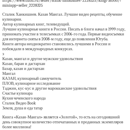
https://www.ozon.ru/seller/stalik-hankishiev-2228325/knigi-16500/?
miniapp=seller_2228325
Сталик Ханкишиев. Казан Мангал. Лучшие видео рецепты, обучение
кулинарии.
Автор кулинарных книг, телеведущий.
Лучшие кулинарные книги в России. Писать в блоги начал в 1999 году,
принимать участие в телесъемках с 2006-го года. Первые видеосъемки
для интернета сняты в 2008-м году, еще до появления Ютуба.
Книги автора неоднократно становились лучшими в России и
побеждали в международных конкурсах.
э
Казан, мангал и другие мужские удовольствия
Казан, баран и дастархан
Базар, казан и дастархан
Мангал
КАЗАН, кулинарный самоучитель
ПЛОВ, кулинарное исследование
Таджин, кус-кус и другие марокканские удовольствия
Счастье кулинара
Кухня чеченского народа
Сталик Видео Book
Земля, душа и еда татар
Книга «Казан-Мангал» является «Золотой», то есть на сегодняшний
день совокупное количество отпечатанных и проданных экземпляров
более миллиона!