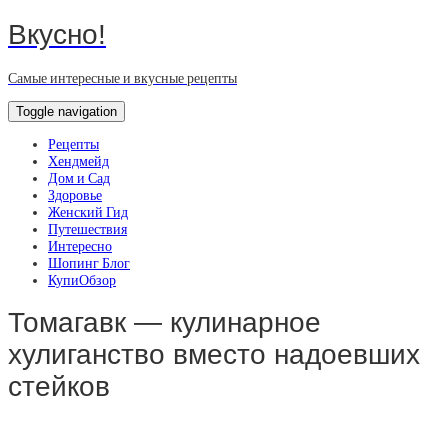
Вкусно!
Самые интересные и вкусные рецепты
Toggle navigation
Рецепты
Хендмейд
Дом и Сад
Здоровье
Женский Гид
Путешествия
Интересно
Шопинг Блог
КупиОбзор
Томагавк — кулинарное
хулиганство вместо надоевших
стейков