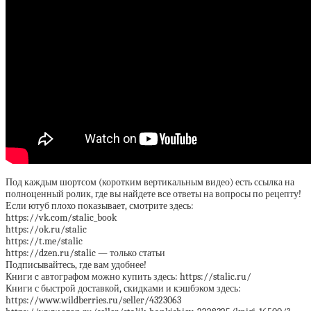
Под каждым шортсом (коротким вертикальным видео) есть ссылка на
полноценный ролик, где вы найдете все ответы на вопросы по рецепту!
Если ютуб плохо показывает, смотрите здесь:
https://vk.com/stalic_book
https://ok.ru/stalic
https://t.me/stalic
https://dzen.ru/stalic — только статьи
Подписывайтесь, где вам удобнее!
Книги c автографом можно купить здесь: https://stalic.ru/
Книги с быстрой доставкой, скидками и кэшбэком здесь:
https://www.wildberries.ru/seller/4323063