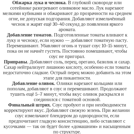
Обжарка лука и чеснока.
В глубокой сковороде или
сотейнике разогревают оливковое масло. Лук нарезают
мелкими кубиками и обжаривают до прозрачности на среднем
огне, не допуская подгорания. Добавляют измельчённый
чеснок и жарят ещё 30–40 секунд до появления яркого
аромата.
Добавление томатов.
Подготовленные томаты вливают к
луку и чесноку, если нужно — добавляют томатную пасту.
Перемешивают. Убавляют огонь и тушат соус 10–15 минут,
пока он не начнёт густеть. Постоянно помешивают, чтобы
соус не пригорал.
Приправы.
Добавляют соль, перец, орегано, базилик и сахар.
Сахар нейтрализует лишнюю кислоту, особенно если томаты
недостаточно сладкие. Острый перец можно добавить на этом
этапе для пикантности.
Добавление оливок.
Оливки нарезают кольцами или
пополам, добавляют в соус и перемешивают. Продолжают
тушить ещё 5–7 минут, чтобы вкус оливок раскрылся и
соединился с томатной основой.
Финальный штрих.
Соус пробуют и при необходимости
корректируют вкус. Добавляют свежую зелень. При желании
соус измельчают блендером до однородности, если
предпочитают гладкую консистенцию, либо оставляют с
кусочками — так он будет более «домашним» и насыщенным
по структуре.