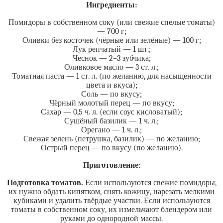
Ингредиенты:
Помидоры в собственном соку (или свежие спелые томаты)
— 700 г;
Оливки без косточек (чёрные или зелёные) — 100 г;
Лук репчатый — 1 шт.;
Чеснок — 2–3 зубчика;
Оливковое масло — 3 ст. л.;
Томатная паста — 1 ст. л. (по желанию, для насыщенности
цвета и вкуса);
Соль — по вкусу;
Чёрный молотый перец — по вкусу;
Сахар — 0,5 ч. л. (если соус кисловатый);
Сушёный базилик — 1 ч. л.;
Орегано — 1 ч. л.;
Свежая зелень (петрушка, базилик) — по желанию;
Острый перец — по вкусу (по желанию).
Приготовление:
Подготовка томатов.
Если используются свежие помидоры,
их нужно обдать кипятком, снять кожицу, нарезать мелкими
кубиками и удалить твёрдые участки. Если используются
томаты в собственном соку, их измельчают блендером или
руками до однородной массы.