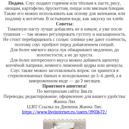
Подача.
Соус подают горячим или тёплым к пасте, рису,
овощам, картофелю, брускеттам, пицце или мясным блюдам.
Также его можно использовать как основу для запеканок или
подливу к котлетам. В остывшем виде, как закуску на хлебе.
Советы:
Томатную пасту лучше добавлять не в начале, а уже после
тушения — так можно регулировать густоту и насыщенность.
Не стоит перебарщивать с солью: оливки уже дают солёность,
поэтому соус пробуют перед добавлением специй.
Для более мягкого вкуса лук обжаривают медленно, до
золотистости, а не до хруста.
Для более интересного вкуса можно добавить щепотку
копчёной паприки, немного лимонной цедры или анчоусы.
Соус также можно заготавливать впрок: он хранится в
стерилизованных банках в холодильнике до 5–6 дней, а в
замороженном виде — до 2 месяцев.
Приятного аппетита!
По материалам сайта: lisa.ru
Переводы, редактирование, оформление для вашего удобства:
Жанна Лях
LI.RU Ссылка на Дневник Жанна Лях:
https://www.liveinternet.ru/users/3903672/