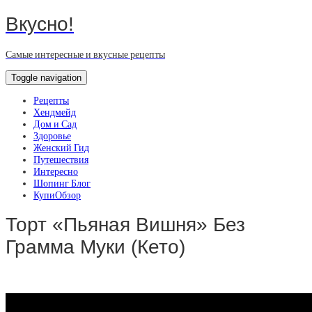
Вкусно!
Самые интересные и вкусные рецепты
Toggle navigation
Рецепты
Хендмейд
Дом и Сад
Здоровье
Женский Гид
Путешествия
Интересно
Шопинг Блог
КупиОбзор
Торт «Пьяная Вишня» Без
Грамма Муки (Кето)