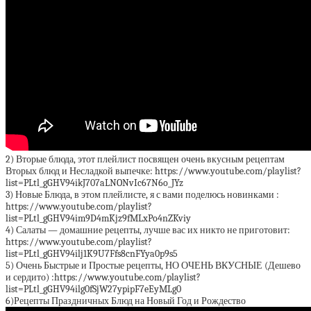
2) Вторые блюда, этот плейлист посвящен очень вкусным рецептам
Вторых блюд и Несладкой выпечке: https://www.youtube.com/playlist?
list=PLtl_gGHV94ikJ707aLNONvIc67N6o_JYz
3) Новые Блюда, в этом плейлисте, я с вами поделюсь новинками :
https://www.youtube.com/playlist?
list=PLtl_gGHV94im9D4mKjz9fMLxPo4nZKviy
4) Салаты — домашние рецепты, лучше вас их никто не приготовит:
https://www.youtube.com/playlist?
list=PLtl_gGHV94ilj1K9U7Ffs8cnFYya0p9s5
5) Очень Быстрые и Простые рецепты, НО ОЧЕНЬ ВКУСНЫЕ (Дешево
и сердито) :https://www.youtube.com/playlist?
list=PLtl_gGHV94ilg0fSjW27ypipF7eEyMLg0
6)Рецепты Праздничных Блюд на Новый Год и Рождество