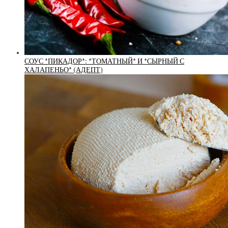
СОУС *ПИКАДОР*: *ТОМАТНЫЙ* И *СЫРНЫЙ С
ХАЛАПЕНЬО* (АДЕПТ)