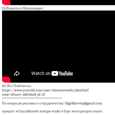
15)Рецепты в Мультиварке:
16) Все Плейлисты:
https://www.youtube.com/user/vkysnueveschi/playlists?
view=1&sort=dd&shelf_id=12
***************************************
По вопросам рекламы и сотрудничества: OlgaMatveiy@gmail.com
#рецепт #ОльгаМатвей #recipe #cake #Торт #кетодесерты #кето