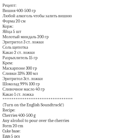
*******************************************
Рецепт:
Вишня 400-500 гр
Любой алкоголь чтобы залить вишню
Форма 20 см
Корж:
Яйца 5 шт
Молотый миндаль 200 гр
Эритритол 3 ст. ложки
Соль щепотка
Какао 2 ст. ложки
Разрыхлитель 15 гр
Крем:
Маскарпоне 300 гр
Сливки 33% 300 мл
Эритритол 3ст. ложки
Шоколад 99% 100 гр
Сливочное масло 40 гр
Какао 1 ст. ложка
**************************************
(Turn on the English Soundtrack!)
Recipe:
Cherries 400-500 g
Any alcohol to pour over the cherries
Form 20 cm
Cake base:
Eggs 5 pcs