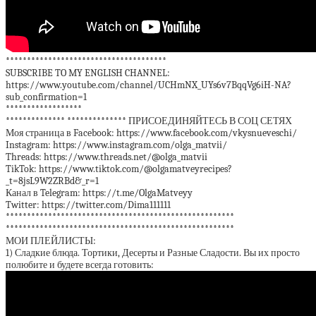
**************************************
SUBSCRIBE TO MY ENGLISH CHANNEL:
https://www.youtube.com/channel/UCHmNX_UYs6v7BqqVg6iH-NA?
sub_confirmation=1
******************
************** ************** ПРИСОЕДИНЯЙТЕСЬ В СОЦ СЕТЯХ
Моя страница в Facebook: https://www.facebook.com/vkysnueveschi/
Instagram: https://www.instagram.com/olga_matvii/
Threads: https://www.threads.net/@olga_matvii
TikTok: https://www.tiktok.com/@olgamatveyrecipes?
_t=8jsL9W2ZRBd&_r=1
Канал в Telegram: https://t.me/OlgaMatveyy
Twitter: https://twitter.com/Dima111111
******************************************************
******************************************************
МОИ ПЛЕЙЛИСТЫ:
1) Сладкие блюда. Тортики, Десерты и Разные Сладости. Вы их просто
полюбите и будете всегда готовить: