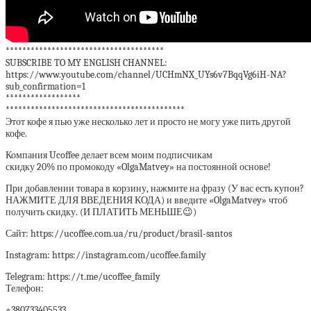
**************************************
SUBSCRIBE TO MY ENGLISH CHANNEL:
https://www.youtube.com/channel/UCHmNX_UYs6v7BqqVg6iH-NA?
sub_confirmation=1
******************
*******************************************
Этот кофе я пью уже несколько лет и просто не могу уже пить другой
кофе.
Компания Ucoffee делает всем моим подписчикам
скидку 20% по промокоду «OlgaMatvey» на постоянной основе!
При добавлении товара в корзину, нажмите на фразу (У вас есть купон?
НАЖМИТЕ ДЛЯ ВВЕДЕНИЯ КОДА) и введите «OlgaMatvey» чтоб
получить скидку. (И ПЛАТИТЬ МЕНЬШЕ😉)
Сайт: https://ucoffee.com.ua/ru/product/brasil-santos
Instagram: https://instagram.com/ucoffee.family
Telegram: https://t.me/ucoffee_family
Телефон:
+380733405533