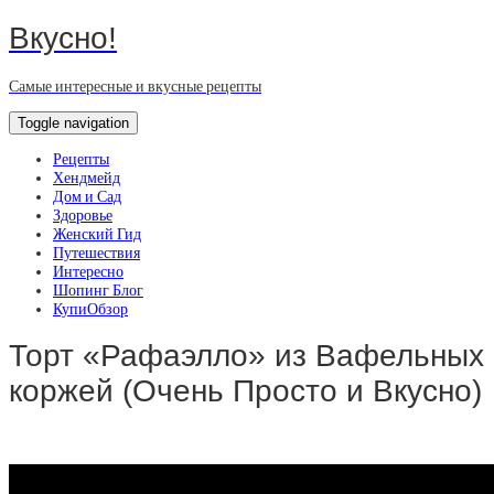
Вкусно!
Самые интересные и вкусные рецепты
Toggle navigation
Рецепты
Хендмейд
Дом и Сад
Здоровье
Женский Гид
Путешествия
Интересно
Шопинг Блог
КупиОбзор
Торт «Рафаэлло» из Вафельных
коржей (Очень Просто и Вкусно)