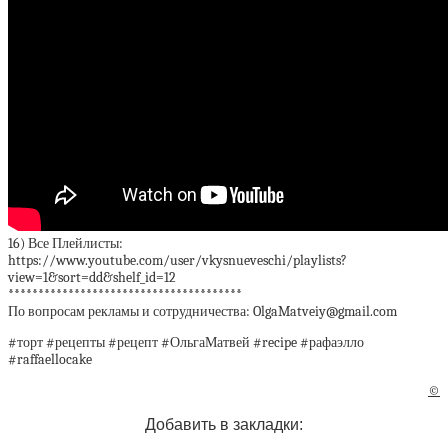
16) Все Плейлисты:
https://www.youtube.com/user/vkysnueveschi/playlists?
view=1&sort=dd&shelf_id=12
***************************************
По вопросам рекламы и сотрудничества: OlgaMatveiy@gmail.com
#торт #рецепты #рецепт #ОльгаМатвей #recipe #рафаэлло
#raffaellocake
©
Добавить в закладки: