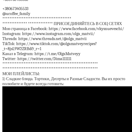
+380673405533
@ucoffee_family
***************************************
************** ************** ПРИСОЕДИНЯЙТЕСЬ В СОЦ СЕТЯХ
Моя страница в Facebook: https://www.facebook.com/vkysnueveschi/
Instagram: https://www.instagram.com/olga_matvii/
Threads: https://www.threads.net/@olga_matvii
TikTok: https://www.tiktok.com/@olgamatveyrecipes?
_t=8jsL9W2ZRBd&_r=1
Канал в Telegram: https://t.me/OlgaMatveyy
Twitter: https://twitter.com/Dima111111
******************************************************
******************************************************
МОИ ПЛЕЙЛИСТЫ:
1) Сладкие блюда. Тортики, Десерты и Разные Сладости. Вы их просто
полюбите и будете всегда готовить: