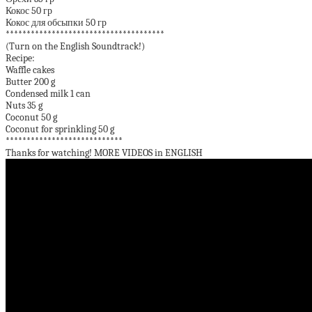
Кокос 50 гр
Кокос для обсыпки 50 гр
**************************************
(Turn on the English Soundtrack!)
Recipe:
Waffle cakes
Butter 200 g
Condensed milk 1 can
Nuts 35 g
Coconut 50 g
Coconut for sprinkling 50 g
****************************
Thanks for watching! MORE VIDEOS in ENGLISH