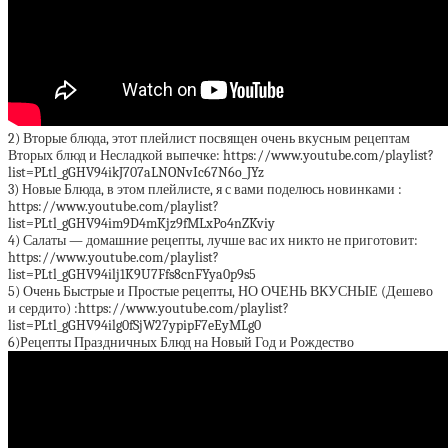
2) Вторые блюда, этот плейлист посвящен очень вкусным рецептам
Вторых блюд и Несладкой выпечке: https://www.youtube.com/playlist?
list=PLtl_gGHV94ikJ707aLNONvIc67N6o_JYz
3) Новые Блюда, в этом плейлисте, я с вами поделюсь новинками :
https://www.youtube.com/playlist?
list=PLtl_gGHV94im9D4mKjz9fMLxPo4nZKviy
4) Салаты — домашние рецепты, лучше вас их никто не приготовит:
https://www.youtube.com/playlist?
list=PLtl_gGHV94ilj1K9U7Ffs8cnFYya0p9s5
5) Очень Быстрые и Простые рецепты, НО ОЧЕНЬ ВКУСНЫЕ (Дешево
и сердито) :https://www.youtube.com/playlist?
list=PLtl_gGHV94ilg0fSjW27ypipF7eEyMLg0
6)Рецепты Праздничных Блюд на Новый Год и Рождество