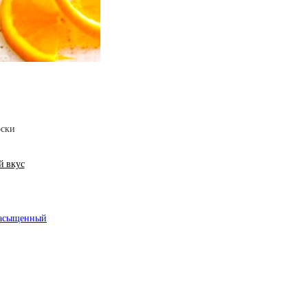
й вкус
 насыщенный