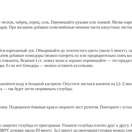
й чеснок, чабрец, перец, соль. Перемешайте руками или ложкой. Мелко на
фарш. При желании добавьте измельчённые нижние части капустных листьев
ся нарезанный лук. Обжаривайте до золотистого цвета (около 5 минут), за
Затем добавьте помидоры (можно натереть их или предварительно снять ко
о покипеть. Всыпьте 1 ст. ложку муки и хорошо перемешайте — это придаст 
ре. Если нет блендера — можно оставить кусочками.
скипятите воду в большой кастрюле. Опустите листья в кипяток на 1,5–2 м
 — так будет легче сворачивать голубцы.
нки. Подверните боковые края и сверните лист рулетом. Повторите с оста
 защитит голубцы от пригорания. Уложите голубцы плотно друг к другу. 
180°C духовке около 20 минут. За 5 минут до окончания готовки можно сня