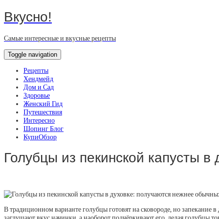
Вкусно!
Самые интересные и вкусные рецепты
Toggle navigation
Рецепты
Хендмейд
Дом и Сад
Здоровье
Женский Гид
Путешествия
Интересно
Шопинг Блог
КупиОбзор
Голубцы из пекинской капусты в
В традиционном варианте голубцы готовят на сковороде, но запекание в
заглушают вкус начинки, а наоборот подчёркивают его, делая голубцы 