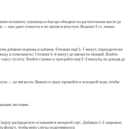
режьте половину луковицы и быстро обжарьте на растительном масле до
 — они дают сочность и не тратятся впустую. Всыпьте 2 ст. ложки
тем добавьте морковь и кабачок. Готовьте ещё 5–7 минут, периодически
жицу и измельчить). Готовьте 5–6 минут до мягкости овощей. Влейте
соусу густоту. Влейте сливки и прогрейте ещё 2–3 минуты, не доводя до
инуты — до мягкости. Выньте и сразу промойте в холодной воде, чтобы
льными листьями.
Сверху распределите оставшийся овощной соус. Добавьте 1–2 лавровых
ть фольгу, чтобы верх слегка подрумянился.