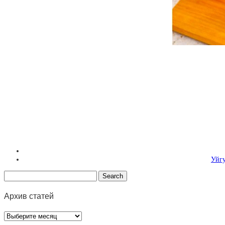
Уйгу
Архив статей
Архив
статей