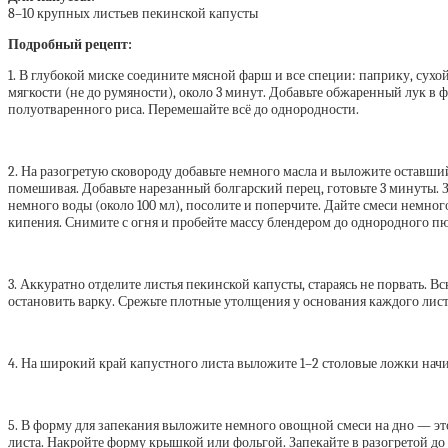
8–10 крупных листьев пекинской капусты
Подробный рецепт:
1. В глубокой миске соедините мясной фарш и все специи: паприку, сухо
мягкости (не до румяности), около 3 минут. Добавьте обжаренный лук в 
полуотваренного риса. Перемешайте всё до однородности.
2. На разогретую сковороду добавьте немного масла и выложите оставший
помешивая. Добавьте нарезанный болгарский перец, готовьте 3 минуты. 
немного воды (около 100 мл), посолите и поперчите. Дайте смеси немног
кипения. Снимите с огня и пробейте массу блендером до однородного пю
3. Аккуратно отделите листья пекинской капусты, стараясь не порвать. В
остановить варку. Срежьте плотные утолщения у основания каждого листа
4. На широкий край капустного листа выложите 1–2 столовые ложки начи
5. В форму для запекания выложите немного овощной смеси на дно — это
листа. Накройте форму крышкой или фольгой. Запекайте в разогретой до 