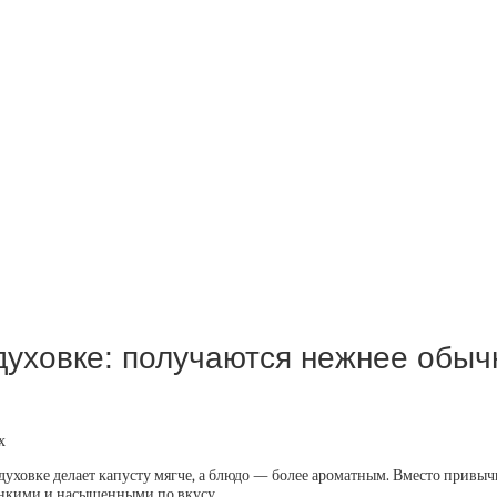
 духовке: получаются нежнее обы
 духовке делает капусту мягче, а блюдо — более ароматным. Вместо привы
тонкими и насыщенными по вкусу.