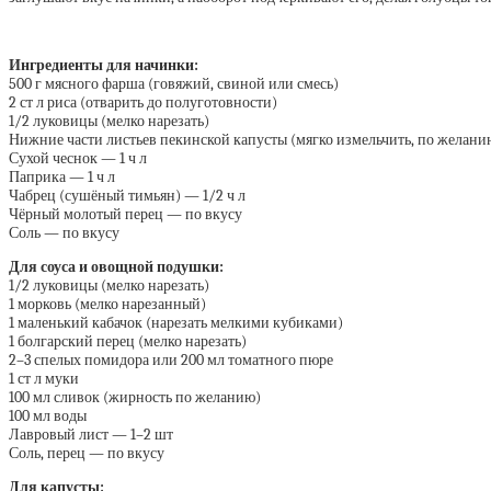
Ингредиенты для начинки:
500 г мясного фарша (говяжий, свиной или смесь)
2 ст л риса (отварить до полуготовности)
1/2 луковицы (мелко нарезать)
Нижние части листьев пекинской капусты (мягко измельчить, по желани
Сухой чеснок — 1 ч л
Паприка — 1 ч л
Чабрец (сушёный тимьян) — 1/2 ч л
Чёрный молотый перец — по вкусу
Соль — по вкусу
Для соуса и овощной подушки:
1/2 луковицы (мелко нарезать)
1 морковь (мелко нарезанный)
1 маленький кабачок (нарезать мелкими кубиками)
1 болгарский перец (мелко нарезать)
2–3 спелых помидора или 200 мл томатного пюре
1 ст л муки
100 мл сливок (жирность по желанию)
100 мл воды
Лавровый лист — 1–2 шт
Соль, перец — по вкусу
Для капусты: