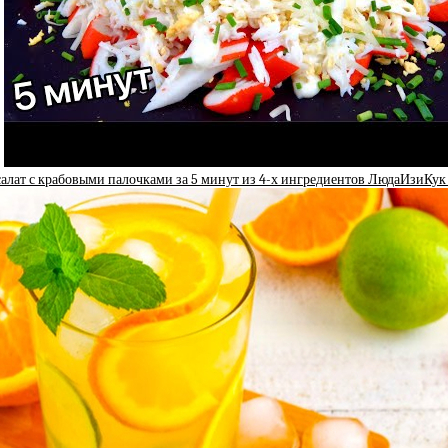
алат с крабовыми палочками за 5 минут из 4-х ингредиентов ЛюдаИзиКук 