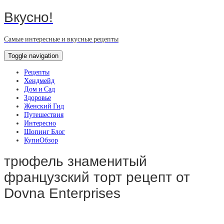
Вкусно!
Самые интересные и вкусные рецепты
Toggle navigation
Рецепты
Хендмейд
Дом и Сад
Здоровье
Женский Гид
Путешествия
Интересно
Шопинг Блог
КупиОбзор
трюфель знаменитый
французский торт рецепт от
Dovna Enterprises