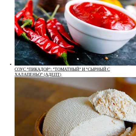
СОУС *ПИКАДОР*: *ТОМАТНЫЙ* И *СЫРНЫЙ С
ХАЛАПЕНЬО* (АДЕПТ)