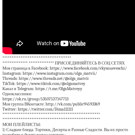
**************************************
************** ************** ПРИСОЕДИНЯЙТЕСЬ В СОЦ СЕТЯХ
Моя страница в Facebook: https://www.facebook.com/vkysnueveschi/
Instagram: https://www.instagram.com/olga_matvii/
Threads: https://www.threads.net/@olga_matvii
TikTok: https://www.tiktok.com/@olgamatvey
Канал в Telegram: https://t.me/OlgaMatveyy
Одноклассники:
https://ok.ru/group/53507527147713
Моя группа ВКонтакте: http://vk.com/public94593369
Twitter: https://twitter.com/Dima111111
******************************************************
******************************************************
МОИ ПЛЕЙЛИСТЫ:
1) Сладкие блюда. Тортики, Десерты и Разные Сладости. Вы их просто
полюбите и будете всегда готовить: