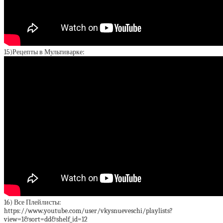
15)Рецепты в Мультиварке:
16) Все Плейлисты:
https://www.youtube.com/user/vkysnueveschi/playlists?
view=1&sort=dd&shelf_id=12