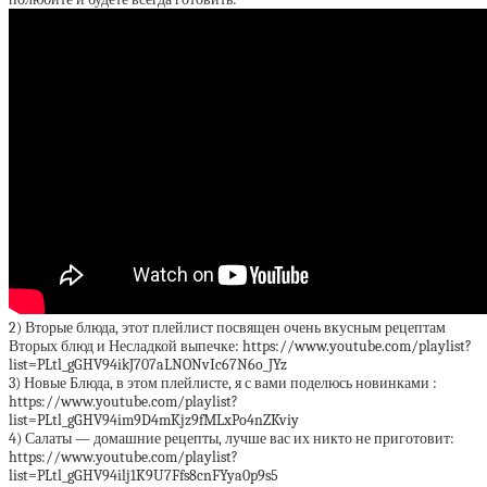
2) Вторые блюда, этот плейлист посвящен очень вкусным рецептам
Вторых блюд и Несладкой выпечке: https://www.youtube.com/playlist?
list=PLtl_gGHV94ikJ707aLNONvIc67N6o_JYz
3) Новые Блюда, в этом плейлисте, я с вами поделюсь новинками :
https://www.youtube.com/playlist?
list=PLtl_gGHV94im9D4mKjz9fMLxPo4nZKviy
4) Салаты — домашние рецепты, лучше вас их никто не приготовит:
https://www.youtube.com/playlist?
list=PLtl_gGHV94ilj1K9U7Ffs8cnFYya0p9s5