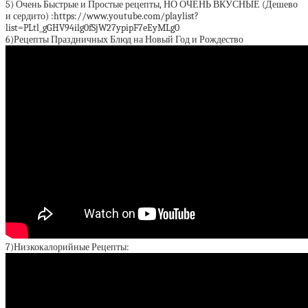
5) Очень Быстрые и Простые рецепты, НО ОЧЕНЬ ВКУСНЫЕ (Дешево
и сердито) :https://www.youtube.com/playlist?
list=PLtl_gGHV94ilg0fSjW27ypipF7eEyMLg0
6)Рецепты Праздничных Блюд на Новый Год и Рождество
7)Низкокалорийные Рецепты: