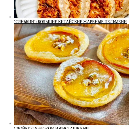
*СЯНЬБИН*: БОЛЬШИЕ КИТАЙСКИЕ ЖАРЕНЫЕ ПЕЛЬМЕНИ
СЛОЙКИ С ЯБЛОКОМ И ФИСТАШКАМИ