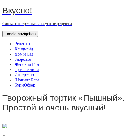
Вкусно!
Самые интересные и вкусные рецепты
Toggle navigation
Рецепты
Хендмейд
Дом и Сад
Здоровье
Женский Гид
Путешествия
Интересно
Шопинг Блог
КупиОбзор
Творожный тортик «Пышный».
Простой и очень вкусный!