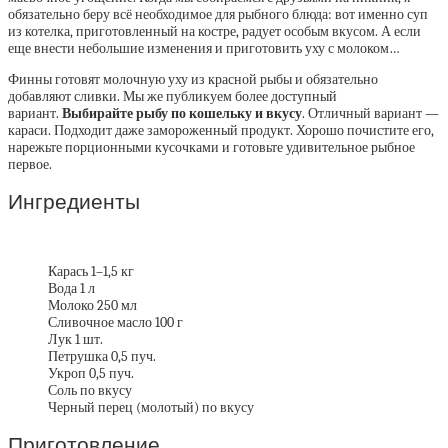
обязательно беру всё необходимое для рыбного блюда: вот именно суп
из котелка, приготовленный на костре, радует особым вкусом. А если
еще внести небольшие изменения и приготовить уху с молоком…
Финны готовят молочную уху из красной рыбы и обязательно
добавляют сливки. Мы же публикуем более доступный
вариант.
Выбирайте рыбу по кошельку и вкусу
. Отличный вариант —
караси. Подходит даже замороженный продукт. Хорошо почистите его,
нарежьте порционными кусочками и готовьте удивительное рыбное
первое.
Ингредиенты
Карась 1–1,5 кг
Вода 1 л
Молоко 250 мл
Сливочное масло 100 г
Лук 1 шт.
Петрушка 0,5 пуч.
Укроп 0,5 пуч.
Соль по вкусу
Черный перец (молотый) по вкусу
Приготовление