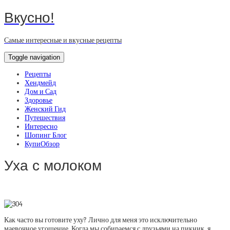
Вкусно!
Самые интересные и вкусные рецепты
Toggle navigation
Рецепты
Хендмейд
Дом и Сад
Здоровье
Женский Гид
Путешествия
Интересно
Шопинг Блог
КупиОбзор
Уха с молоком
Как часто вы готовите уху? Лично для меня это исключительно
маевочное угощение. Когда мы собираемся с друзьями на пикник, я