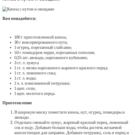
Вам понадобится:
100 г приготовленной киноа;
30 г консервированного нута;
1 огурец, порезанный слайсами;
50 г помидоров черри, порезанных пополам;
0,25 шт. авокадо, нарезанного кубиками;
3 ст. л. хумуса
1 ст. л. мелко нарезанного жареного красного перца;
1 ст. л. лимонного сока;
1 ст. л. воды;
1 ч. л. измельченной петрушки;
1 щеп. соли;
1 щеп. молотого перца.
Приготовление
В широкую миску поместите киноа, нут, огурец, помидоры и
авокадо.
Отдельно смешайте хумус, жареный красный перец, лимонный
сок и воду. Добавьте больше воды, чтобы достичь желаемой
консистенции для заправки. Добавьте петрушку, соль и перец и