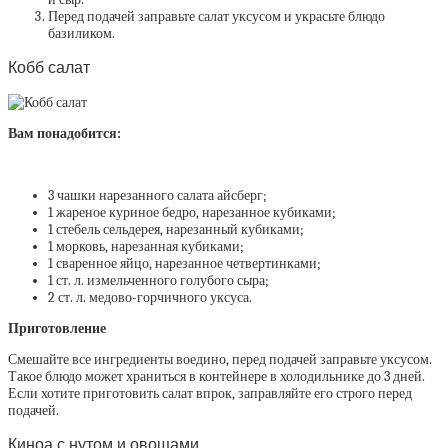
Перед подачей заправьте салат уксусом и украсьте блюдо
базиликом.
Кобб салат
Вам понадобится:
3 чашки нарезанного салата айсберг;
1 жареное куриное бедро, нарезанное кубиками;
1 стебель сельдерея, нарезанный кубиками;
1 морковь, нарезанная кубиками;
1 сваренное яйцо, нарезанное четвертинками;
1 ст. л. измельченного голубого сыра;
2 ст. л. медово-горчичного уксуса.
Приготовление
Смешайте все ингредиенты воедино, перед подачей заправьте уксусом.
Такое блюдо может храниться в контейнере в холодильнике до 3 дней.
Если хотите приготовить салат впрок, заправляйте его строго перед
подачей.
Киноа с нутом и овощами