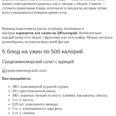
вашего повседневного рациона, как и завтрак с обедом. Главное —
готовить правильные блюда, используя те продукты, которые лучше
всего усваиваются в вечернее время суток.
Команда подготовила для вас подборку необычных и
быстрых
вариантов для ужина на 500 калорий
. Необязательно
каждый вечер есть творог с фруктами или пить кефир. Можно питаться
разнообразно, не нанося вред своей фигуре.
5 блюд на ужин по 500 калорий
Средиземноморский салат с курицей
Вам понадобится:
100 г измельченной куриной грудки;
50 г приготовленной киноа;
100 г жареных овощей по вкусу (кабачки, баклажаны, свекла);
1 ст. л. уксуса;
0,25 шт. порезанного авокадо;
1 ст. л. измельченного сыра фета;
1 ст. л. семечек.