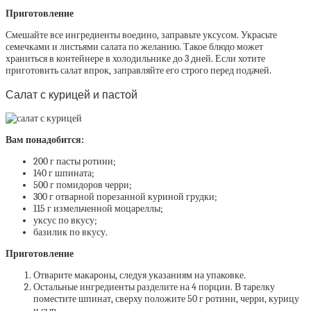
Приготовление
Смешайте все ингредиенты воедино, заправьте уксусом. Украсьте
семечками и листьями салата по желанию. Такое блюдо может
храниться в контейнере в холодильнике до 3 дней. Если хотите
приготовить салат впрок, заправляйте его строго перед подачей.
Салат с курицей и пастой
Вам понадобится:
200 г пасты ротини;
140 г шпината;
500 г помидоров черри;
300 г отварной порезанной куриной грудки;
115 г измельченной моцареллы;
уксус по вкусу;
базилик по вкусу.
Приготовление
Отварите макароны, следуя указаниям на упаковке.
Остальные ингредиенты разделите на 4 порции. В тарелку
поместите шпинат, сверху положите 50 г ротини, черри, курицу
и сыр.