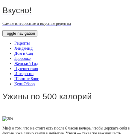
Вкусно!
Самые интересные и вкусные рецепты
Toggle navigation
Рецепты
Хендмейд
Дом и Сад
Здоровье
Женский Гид
Путешествия
Интересно
Шопинг Блог
КупиОбзор
Ужины по 500 калорий
Миф о том, что не стоит есть после 6 часов вечера, чтобы держать себя в
форме, уже давно канул в небытие.
Ужин
— такая же важная часть