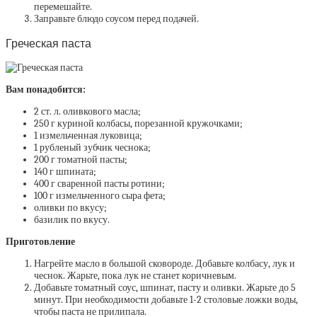
перемешайте.
Заправьте блюдо соусом перед подачей.
Греческая паста
Вам понадобится:
2 ст. л. оливкового масла;
250 г куриной колбасы, порезанной кружочками;
1 измельченная луковица;
1 рубленый зубчик чеснока;
200 г томатной пасты;
140 г шпината;
400 г сваренной пасты ротини;
100 г измельченного сыра фета;
оливки по вкусу;
базилик по вкусу.
Приготовление
Нагрейте масло в большой сковороде. Добавьте колбасу, лук и
чеснок. Жарьте, пока лук не станет коричневым.
Добавьте томатный соус, шпинат, пасту и оливки. Жарьте до 5
минут. При необходимости добавьте 1-2 столовые ложки воды,
чтобы паста не прилипала.