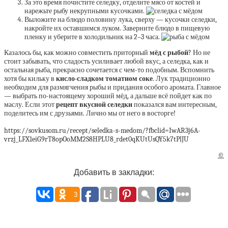
За это время почистите селедку, отделите мясо от костей и
нарежьте рыбу некрупными кусочками.
Выложите на блюдо половину лука, сверху — кусочки селедки,
накройте их оставшимся луком. Заверните блюдо в пищевую
пленку и уберите в холодильник на 2–3 часа.
Казалось бы, как можно совместить приторный
мёд с рыбой
? Но не
стоит забывать, что сладость усиливает любой вкус, а селедка, как и
остальная рыба, прекрасно сочетается с чем-то подобным. Вспомнить
хотя бы кильку в
кисло-сладком томатном соке
. Лук традиционно
необходим для размягчения рыбы и придания особого аромата. Главное
— выбрать по-настоящему хороший мёд, а дальше всё пойдет как по
маслу. Если этот
рецепт вкусной селедки
показался вам интересным,
поделитесь им с друзьями. Лично мы от него в восторге!
https://sovkusom.ru/recept/seledka-s-medom/?fbclid=IwAR3j6A-
vrzj_LFX1eiG9rT8opOoMM2S8HPLU8_rdet0qKUtUsQY5k7tPlJU
©
Добавить в закладки:
3