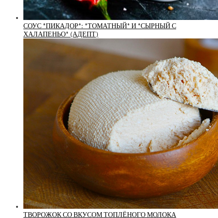
СОУС *ПИКАДОР*: *ТОМАТНЫЙ* И *СЫРНЫЙ С
ХАЛАПЕНЬО* (АДЕПТ)
ТВОРОЖОК СО ВКУСОМ ТОПЛЁНОГО МОЛОКА