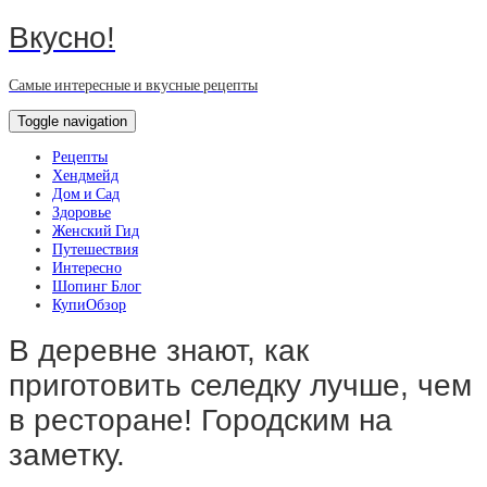
Вкусно!
Самые интересные и вкусные рецепты
Toggle navigation
Рецепты
Хендмейд
Дом и Сад
Здоровье
Женский Гид
Путешествия
Интересно
Шопинг Блог
КупиОбзор
В деревне знают, как
приготовить селедку лучше, чем
в ресторане! Городским на
заметку.