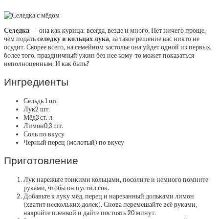
Селедка
— она как курица: всегда, везде и много. Нет ничего проще,
чем подать
селедку в кольцах лука
, за такое решение вас никто не
осудит. Скорее всего, на семейном застолье она уйдет одной из первых,
более того, праздничный ужин без нее кому-то может показаться
неполноценным. И как быть?
Ингредиенты
Сельдь 1 шт.
Лук2 шт.
Мёд3 ст. л.
Лимон0,3 шт.
Соль по вкусу
Черный перец (молотый) по вкусу
Приготовление
Лук нарежьте тонкими кольцами, посолите и немного помните
руками, чтобы он пустил сок.
Добавьте к луку мёд, перец и нарезанный дольками лимон
(хватит нескольких долек). Снова перемешайте всё руками,
накройте пленкой и дайте постоять 20 минут.