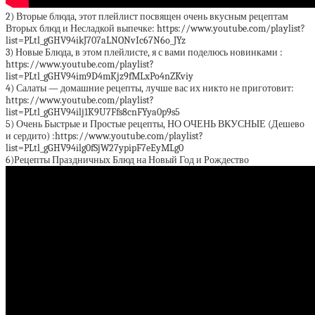
2) Вторые блюда, этот плейлист посвящен очень вкусным рецептам
Вторых блюд и Несладкой выпечке: https://www.youtube.com/playlist?
list=PLtl_gGHV94ikJ707aLNONvIc67N6o_JYz
3) Новые Блюда, в этом плейлисте, я с вами поделюсь новинками :
https://www.youtube.com/playlist?
list=PLtl_gGHV94im9D4mKjz9fMLxPo4nZKviy
4) Салаты — домашние рецепты, лучше вас их никто не приготовит:
https://www.youtube.com/playlist?
list=PLtl_gGHV94ilj1K9U7Ffs8cnFYya0p9s5
5) Очень Быстрые и Простые рецепты, НО ОЧЕНЬ ВКУСНЫЕ (Дешево
и сердито) :https://www.youtube.com/playlist?
list=PLtl_gGHV94ilg0fSjW27ypipF7eEyMLg0
6)Рецепты Праздничных Блюд на Новый Год и Рождество