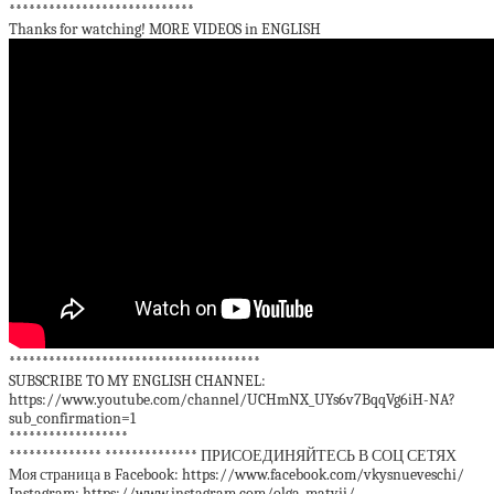
****************************
Thanks for watching! MORE VIDEOS in ENGLISH
**************************************
SUBSCRIBE TO MY ENGLISH CHANNEL:
https://www.youtube.com/channel/UCHmNX_UYs6v7BqqVg6iH-NA?
sub_confirmation=1
******************
************** ************** ПРИСОЕДИНЯЙТЕСЬ В СОЦ СЕТЯХ
Моя страница в Facebook: https://www.facebook.com/vkysnueveschi/
Instagram: https://www.instagram.com/olga_matvii/