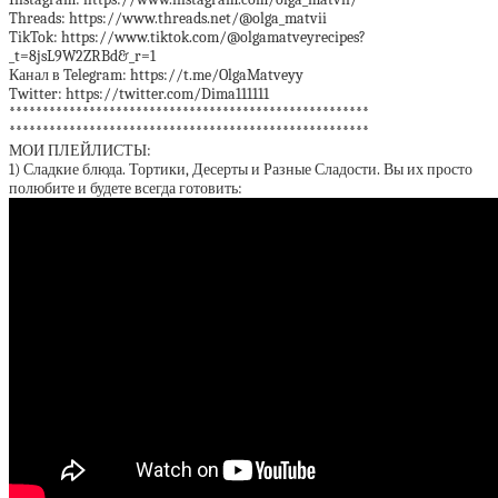
Threads: https://www.threads.net/@olga_matvii
TikTok: https://www.tiktok.com/@olgamatveyrecipes?
_t=8jsL9W2ZRBd&_r=1
Канал в Telegram: https://t.me/OlgaMatveyy
Twitter: https://twitter.com/Dima111111
******************************************************
******************************************************
МОИ ПЛЕЙЛИСТЫ:
1) Сладкие блюда. Тортики, Десерты и Разные Сладости. Вы их просто
полюбите и будете всегда готовить: