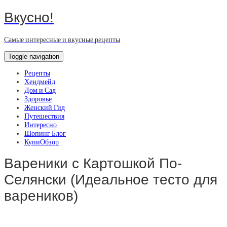
Вкусно!
Самые интересные и вкусные рецепты
Toggle navigation
Рецепты
Хендмейд
Дом и Сад
Здоровье
Женский Гид
Путешествия
Интересно
Шопинг Блог
КупиОбзор
Вареники с Картошкой По-
Селянски (Идеальное тесто для
вареников)