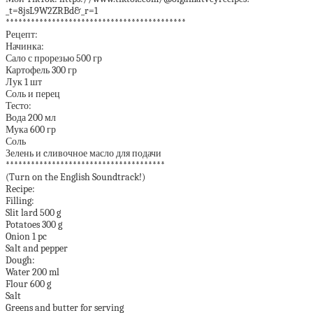
_t=8jsL9W2ZRBd&_r=1
*******************************************
Рецепт:
Начинка:
Сало с прорезью 500 гр
Картофель 300 гр
Лук 1 шт
Соль и перец
Тесто:
Вода 200 мл
Мука 600 гр
Соль
Зелень и cливочное масло для подачи
**************************************
(Turn on the English Soundtrack!)
Recipe:
Filling:
Slit lard 500 g
Potatoes 300 g
Onion 1 pc
Salt and pepper
Dough:
Water 200 ml
Flour 600 g
Salt
Greens and butter for serving