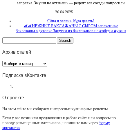
заправка. За уши не оттянешь — рецепт все соседи попросили
26.04.2025
Яйца и зелень. Куда девать?
🍆🍆НЕЖНЫЕ БАКЛАЖАНЫ С СЫРОМ запеченные
баклажаны в духовке Закуски из баклажанов на #обед и #ужин
Архив статей
Архив
статей
Подписка вКонтакте
О проекте
На этом сайте мы собираем интересные кулинарные рецепты.
Если у вас возникли предложения к работе сайта или вопросы по
поводу размещенных материалов, напишите нам через
форму
контактов
.