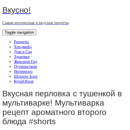
Вкусно!
Самые интересные и вкусные рецепты
Toggle navigation
Рецепты
Хендмейд
Дом и Сад
Здоровье
Женский Гид
Путешествия
Интересно
Шопинг Блог
КупиОбзор
Вкусная перловка с тушенкой в
мультиварке! Мультиварка
рецепт ароматного второго
блюда #shorts