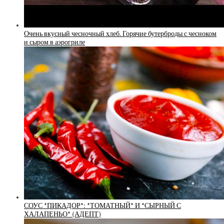
Очень вкусный чесночный хлеб. Горячие бутерброды с чесноком
и сыром в аэрогриле
СОУС *ПИКАДОР*: *ТОМАТНЫЙ* И *СЫРНЫЙ С
ХАЛАПЕНЬО* (АДЕПТ)