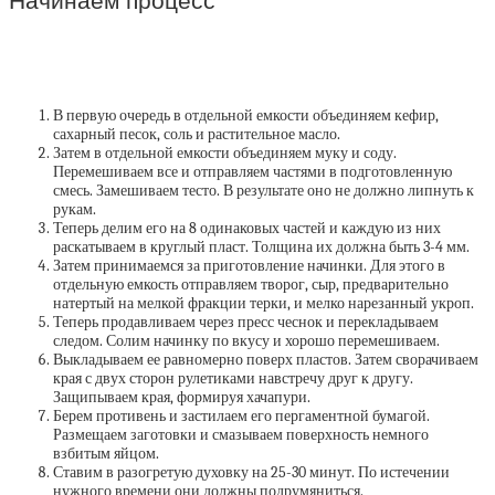
Начинаем процесс
В первую очередь в отдельной емкости объединяем кефир,
сахарный песок, соль и растительное масло.
Затем в отдельной емкости объединяем муку и соду.
Перемешиваем все и отправляем частями в подготовленную
смесь. Замешиваем тесто. В результате оно не должно липнуть к
рукам.
Теперь делим его на 8 одинаковых частей и каждую из них
раскатываем в круглый пласт. Толщина их должна быть 3-4 мм.
Затем принимаемся за приготовление начинки. Для этого в
отдельную емкость отправляем творог, сыр, предварительно
натертый на мелкой фракции терки, и мелко нарезанный укроп.
Теперь продавливаем через пресс чеснок и перекладываем
следом. Солим начинку по вкусу и хорошо перемешиваем.
Выкладываем ее равномерно поверх пластов. Затем сворачиваем
края с двух сторон рулетиками навстречу друг к другу.
Защипываем края, формируя хачапури.
Берем противень и застилаем его пергаментной бумагой.
Размещаем заготовки и смазываем поверхность немного
взбитым яйцом.
Ставим в разогретую духовку на 25-30 минут. По истечении
нужного времени они должны подрумяниться.