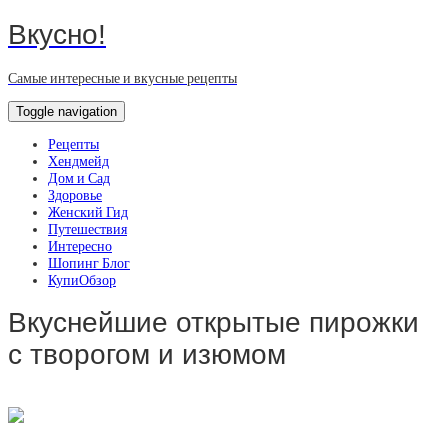
Вкусно!
Самые интересные и вкусные рецепты
Toggle navigation
Рецепты
Хендмейд
Дом и Сад
Здоровье
Женский Гид
Путешествия
Интересно
Шопинг Блог
КупиОбзор
Вкуснейшие открытые пирожки
с творогом и изюмом