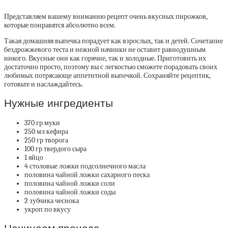
Представляем вашему вниманию рецепт очень вкусных пирожков,
которые понравятся абсолютно всем.
Такая домашняя выпечка порадует как взрослых, так и детей. Сочетание
бездрожжевого теста и нежной начинки не оставит равнодушным
никого. Вкусные они как горячие, так и холодные. Приготовить их
достаточно просто, поэтому вы с легкостью сможете порадовать своих
любимых потрясающе аппетитной выпечкой. Сохраняйте рецептик,
готовьте и наслаждайтесь.
Нужные ингредиенты
370 гр муки
250 мл кефира
250 гр творога
100 гр твердого сыра
1 яйцо
4 столовые ложки подсолнечного масла
половина чайной ложки сахарного песка
половина чайной ложки соли
половина чайной ложки соды
2 зубчика чеснока
укроп по вкусу