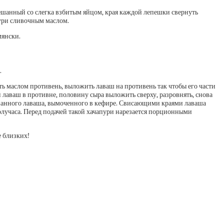
мешанный со слегка взбитым яйцом, края каждой лепешки свернуть
пури сливочным маслом.
мянски.
.
ть маслом противень, выложить лаваш на противень так чтобы его части
 лаваш в противне, половину сыра выложить сверху, разровнять, снова
рванного лаваша, вымоченного в кефире. Свисающими краями лаваша
получаса. Перед подачей такой хачапури нарезается порционными
е близких!