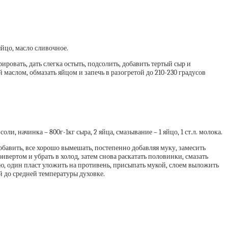
 яйцо, масло сливочное.
ировать, дать слегка остыть, подсолить, добавить тертый сыр и
маслом, обмазать яйцом и запечь в разогретой до 210-230 градусов
 соли, начинка – 800г-1кг сыра, 2 яйца, смазывание – 1 яйцо, 1 ст.л. молока.
 добавить, все хорошо вымешать, постепенно добавляя муку, замесить
нвертом и убрать в холод, затем снова раскатать половинки, смазать
ю, один пласт уложить на противень, присыпать мукой, слоем выложить
й до средней температуры духовке.