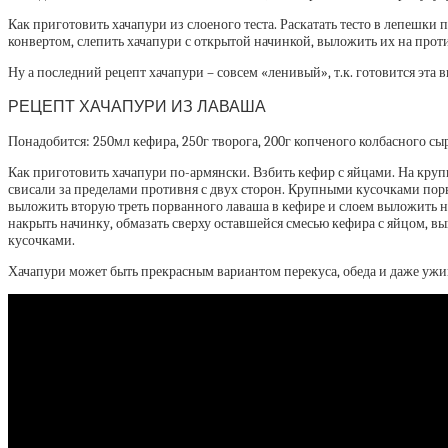
Как приготовить хачапури из слоеного теста. Раскатать тесто в лепешк
конвертом, слепить хачапури с открытой начинкой, выложить их на прот
Ну а последний рецепт хачапури – совсем «ленивый», т.к. готовится эта 
РЕЦЕПТ ХАЧАПУРИ ИЗ ЛАВАША
Понадобится: 250мл кефира, 250г творога, 200г копченого колбасного сыр
Как приготовить хачапури по-армянски. Взбить кефир с яйцами. На крупн
свисали за пределами противня с двух сторон. Крупными кусочками порва
выложить вторую треть порванного лаваша в кефире и слоем выложить 
накрыть начинку, обмазать сверху оставшейся смесью кефира с яйцом, вы
кусочками.
Хачапури может быть прекрасным вариантом перекуса, обеда и даже ужин