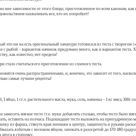
но вне зависимости от этого блюдо, приготовленное по всем канонам, как
довольствием нахваливать все, кто их попробует!
мый что ни на есть оригинальный хачапури готовился из теста с творогом («
же с рыбой – вариантов начинок придумано много, как и вариантов теста.
тву, как известно, нет предела!
 стало считаться его приготовление из слоеного теста.
новятся очень распространенными, и, конечно, это зависит от того, наск
олько самые лучшие рецепты!
1 яйцо, 1 ст.л. растительного масла, мука, соль, начинка – 1 кг мяса, 100г
 замесить мягкое тесто (т.е. муки добавлять столько, чтобы тесто было мя
ешать, оставить на полчаса. Подошедшее тесто выложить на припудренную 
ачинку из фарша, стянуть края лепешки к центру, защипнуть и руками рас
мазать взбитым с молоком яйцом, запекать в разогретой до 170-180 градус
 друга в стопочку.