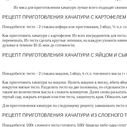
Из мяса для приготовления хачапури лучше всего подходят свинин
РЕЦЕПТ ПРИГОТОВЛЕНИЯ ХАЧАПУРИ С КАРТОФЕЛЕМ
Понадобится: тесто – 2 стакана кефира или простокваши, 1 яйцо, ½ ч.л. со
Как приготовить хачапури с картофелем. Из всех ингредиентов для теста 
перемешать. Из теста сделать круглые лепешки, на каждую уложить начин
духовке в течение 10-15 мин до готовности.
РЕЦЕПТ ПРИГОТОВЛЕНИЯ ХАЧАПУРИ С ЯЙЦОМ И СЫ
Понадобится: тесто – 2 стакана мацони, 1 яйцо, 4 ст.л. топленого масла (+ ещ
Как приготовить хачапури на мацони. Налить мацони в миску, вбить яйцо, 
некрутое мягкое тесто. Разделить тесто на две половины, по отдельности
таким же количеством масла и сложить конвертом. Далее снова раскатат
тертый сыр, накрыть вторым пластом теста, защипнуть края. Обмазать ха
Для приготовления хачапури по следующему рецепту замешивать тесто не 
РЕЦЕПТ ПРИГОТОВЛЕНИЯ ХАЧАПУРИ ИЗ СЛОЕНОГО 
Понадобится: 500г слоеного теста готового, 500г брынзы либо сыра сулуг