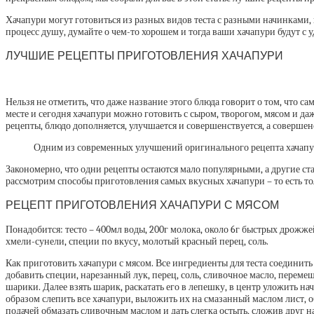
Хачапури могут готовиться из разных видов теста с разными начинками, 
процесс душу, думайте о чем-то хорошем и тогда ваши хачапури будут с у
ЛУЧШИЕ РЕЦЕПТЫ ПРИГОТОВЛЕНИЯ ХАЧАПУРИ
Нельзя не отметить, что даже название этого блюда говорит о том, что са
месте и сегодня хачапури можно готовить с сыром, творогом, мясом и да
рецепты, блюдо дополняется, улучшается и совершенствуется, а совершенс
Одним из современных улучшений оригинального рецепта хачапури
Закономерно, что одни рецепты остаются мало популярными, а другие ста
рассмотрим способы приготовления самых вкусных хачапури – то есть т
РЕЦЕПТ ПРИГОТОВЛЕНИЯ ХАЧАПУРИ С МЯСОМ
Понадобится: тесто – 400мл воды, 200г молока, около 6г быстрых дрожжей, 
хмели-сунели, специи по вкусу, молотый красный перец, соль.
Как приготовить хачапури с мясом. Все ингредиенты для теста соединить и
добавить специи, нарезанный лук, перец, соль, сливочное масло, перем
шарики. Далее взять шарик, раскатать его в лепешку, в центр уложить н
образом слепить все хачапури, выложить их на смазанный маслом лист, об
подачей обмазать сливочным маслом и дать слегка остыть, сложив друг на