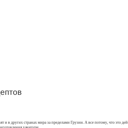
цептов
ят и в других странах мира за пределами Грузии. А все потому, что это д
риготовления хачапури.