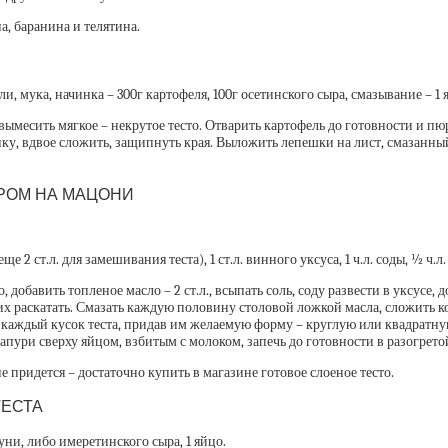
а, баранина и телятина.
ли, мука, начинка – 300г картофеля, 100г осетинского сыра, смазывание – 1
вымесить мягкое – некрутое тесто. Отварить картофель до готовности и пюр
ку, вдвое сложить, защипнуть края. Выложить лепешки на лист, смазанный 
РОМ НА МАЦОНИ
е 2 ст.л. для замешивания теста), 1 ст.л. винного уксуса, 1 ч.л. соды, ½ ч.л.
добавить топленое масло – 2 ст.л., всыпать соль, соду развести в уксусе,
 их раскатать. Смазать каждую половину столовой ложкой масла, сложить ко
ь каждый кусок теста, придав им желаемую форму – круглую или квадратну
чапури сверху яйцом, взбитым с молоком, запечь до готовности в разогрето
придется – достаточно купить в магазине готовое слоеное тесто.
ТЕСТА
уни, либо имеретинского сыра, 1 яйцо.