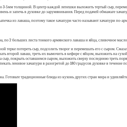
и по 3-5мм толщиной. В центр каждой лепешки выложить тертый сыр, пере
ивень и запечь в духовке до зарумянивания. Перед подачей обмажьте хача
выпечка из лаваша, поэтому такое хачапури часто называют хачапури по-ар
а, по 2 больших листа тонкого армянского лаваша и яйца, сливочное масло
ой терке потереть сыр, подсолить творог и перемешать его с сыром. Смаза
ть второй лаваш, треть их вымочить в кефире с яйцом, выложить на сухой
на сыр, покрыть оставшимся сыром, выложить сверху последнюю треть по
пекать ленивое хачапури в разогретой до 180 градусов духовке в течение 
а. Готовьте традиционные блюда из кухонь других стран мира и удивляйт