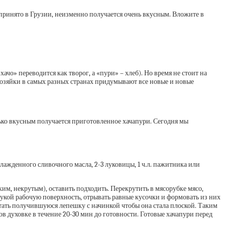
 принято в Грузии, неизменно получается очень вкусным. Вложите в
хачо» переводится как творог, а «пури» – хлеб). Но время не стоит на
 Хозяйки в самых разных странах придумывают все новые и новые
олько вкусным получается приготовленное хачапури. Сегодня мы
 охлажденного сливочного масла, 2-3 луковицы, 1 ч.л. пажитника или
гким, некрутым), оставить подходить. Перекрутить в мясорубке мясо,
мукой рабочую поверхность, отрывать равные кусочки и формовать из них
катать получившуюся лепешку с начинкой чтобы она стала плоской. Таким
ов духовке в течение 20-30 мин до готовности. Готовые хачапури перед