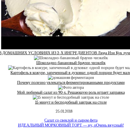
ДОМАШНИХ УСЛОВИЯХ ИЗ 2-Х ИНГРЕДИЕНТОВ Люда Изи Кук лучший 
Шоколадно-банановый брауни-чизкейк
Картофель в кожуре, запеченный в духовке: одной порции будет мал
Почему полезно увлекаться ферментированными продуктами
Мой любимый салат из 90-х. Решающую роль играет заправка
15 минут и бесподобный завтрак на столе
25.01.2018
Салат со свеклой и сыром фета
ИДЕАЛЬНЫЙ МОРКОВНЫЙ ТОРТ — ну, оОчень вкусный!