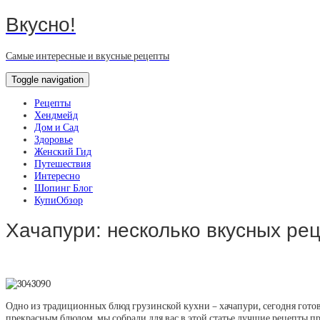
Вкусно!
Самые интересные и вкусные рецепты
Toggle navigation
Рецепты
Хендмейд
Дом и Сад
Здоровье
Женский Гид
Путешествия
Интересно
Шопинг Блог
КупиОбзор
Хачапури: несколько вкусных ре
Одно из традиционных блюд грузинской кухни – хачапури, сегодня готов
прекрасным блюдом, мы собрали для вас в этой статье лучшие рецепты п