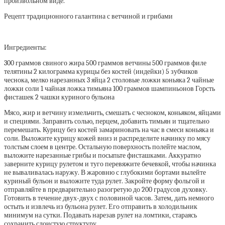
произвольном виде.
Рецепт традиционного галантина с ветчиной и грибами
Ингредиенты:
300 граммов свиного жира 500 граммов ветчины 500 граммов филе
телятины 2 килограмма курицы без костей (индейки) 5 зубчиков
чеснока, мелко нарезанных 3 яйца 2 столовые ложки коньяка 2 чайные
ложки соли 1 чайная ложка тимьяна 100 граммов шампиньонов Горсть
фисташек 2 чашки куриного бульона
Мясо, жир и ветчину измельчить, смешать с чесноком, коньяком, яйцами
и специями. Заправить солью, перцем, добавить тимьян и тщательно
перемешать. Курицу без костей замариновать на час в смеси коньяка и
соли. Выложите курицу кожей вниз и распределите начинку по мясу
толстым слоем в центре. Остальную поверхность полейте маслом,
выложите нарезанные грибы и посыпьте фисташками. Аккуратно
заверните курицу рулетом и туго перевяжите бечевкой, чтобы начинка
не вываливалась наружу. В жаровню с глубокими бортами вылейте
куриный бульон и выложите туда рулет. Закройте форму фольгой и
отправляйте в предварительно разогретую до 200 градусов духовку.
Готовить в течение двух-двух с половиной часов. Затем, дать немного
остыть и извлечь из бульона рулет. Его отправить в холодильник
минимум на сутки. Подавать нарезав рулет на ломтики, стараясь
сохранить слоистую структуру.