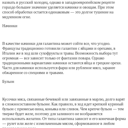
назвать и русский холодец, однако в западноевропейском рецепте
гораздо большее значение уделяется начинке и овощам. При этом
способ обработки остается одинаковым — это долгое тушение на
медленном огне.
Начинки
В качестве начинки для галантина может сойти все, что угодно.
Французы традиционно готовили галантин с яйцами и орехами, в
Италии же в ход шли сухофрукты и травы. Возможность выбора тут
огромная — все зависит только от фантазии повара. Однако
традиционными вариантами начинки остаются яйца и грецкие орехи.
Часто для начинки используется фарш или рубленое мясо, заранее
обжаренное со специями и травами.
Бульон
Кусочки мяса, связанные бечевкой или завязанные в марлю, долго варят
в сложносоставном бульоне. Как правило, в ход идет крепкий куриный
бульон с примесью вина, коньяка или сливок. Чем крепче бульон — тем
тверже будет желе, поэтому для заливного не возбраняется
использовать желатин. От типа галантина зависит и его конечная форма
— рулет или желе с измельченным мясом, сформованное в любом