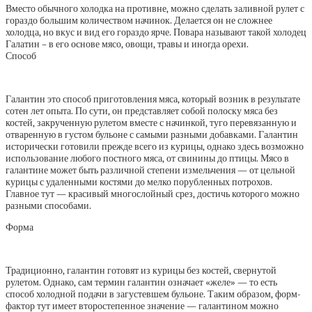
Вместо обычного холодка на противне, можно сделать заливной рулет с
гораздо большим количеством начинок. Делается он не сложнее
холодца, но вкус и вид его гораздо ярче. Повара называют такой холодец
Галатин – в его основе мясо, овощи, травы и иногда орехи.
Способ
Галантин это способ приготовления мяса, который возник в результате
сотен лет опыта. По сути, он представляет собой полоску мяса без
костей, закрученную рулетом вместе с начинкой, туго перевязанную и
отваренную в густом бульоне с самыми разными добавками. Галантин
исторически готовили прежде всего из курицы, однако здесь возможно
использование любого постного мяса, от свинины до птицы. Мясо в
галантине может быть различной степени измельчения — от цельной
курицы с удаленными костями до мелко порубленных потрохов.
Главное тут — красивый многослойный срез, достичь которого можно
разными способами.
Форма
Традиционно, галантин готовят из курицы без костей, свернутой
рулетом. Однако, сам термин галантин означает «желе» — то есть
способ холодной подачи в загустевшем бульоне. Таким образом, форм-
фактор тут имеет второстепенное значение — галантином можно