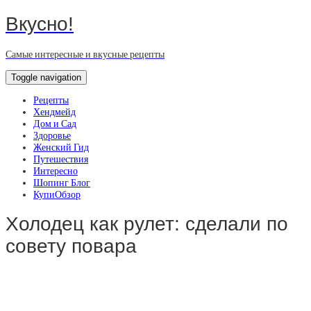
Вкусно!
Самые интересные и вкусные рецепты
Toggle navigation
Рецепты
Хендмейд
Дом и Сад
Здоровье
Женский Гид
Путешествия
Интересно
Шопинг Блог
КупиОбзор
Холодец как рулет: сделали по
совету повара