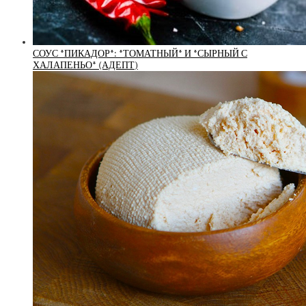
СОУС *ПИКАДОР*: *ТОМАТНЫЙ* И *СЫРНЫЙ С
ХАЛАПЕНЬО* (АДЕПТ)