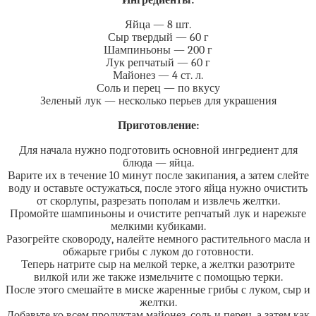
Ингредиенты:
Яйца — 8 шт.
Сыр твердый — 60 г
Шампиньоны — 200 г
Лук репчатый — 60 г
Майонез — 4 ст. л.
Соль и перец — по вкусу
Зеленый лук — несколько перьев для украшения
Приготовление:
Для начала нужно подготовить основной ингредиент для
блюда — яйца.
Варите их в течение 10 минут после закипания, а затем слейте
воду и оставьте остужаться, после этого яйца нужно очистить
от скорлупы, разрезать пополам и извлечь желтки.
Промойте шампиньоны и очистите репчатый лук и нарежьте
мелкими кубиками.
Разогрейте сковороду, налейте немного растительного масла и
обжарьте грибы с луком до готовности.
Теперь натрите сыр на мелкой терке, а желтки разотрите
вилкой или же также измельчите с помощью терки.
После этого смешайте в миске жаренные грибы с луком, сыр и
желтки.
Добавьте ко всем продуктам майонез, соль и перец, а затем как