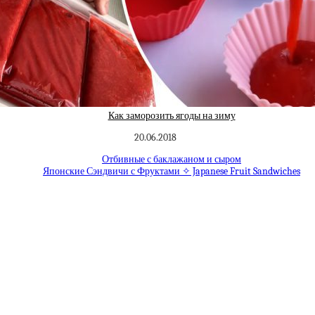
Как заморозить ягоды на зиму
20.06.2018
Отбивные с баклажаном и сыром
Японские Сэндвичи с Фруктами ✧ Japanese Fruit Sandwiches