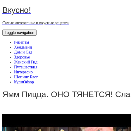
Вкусно!
Самые интересные и вкусные рецепты
Toggle navigation
Рецепты
Хендмейд
Дом и Сад
Здоровье
Женский Гид
Путешествия
Интересно
Шопинг Блог
КупиОбзор
Ямм Пицца. ОНО ТЯНЕТСЯ! Сла