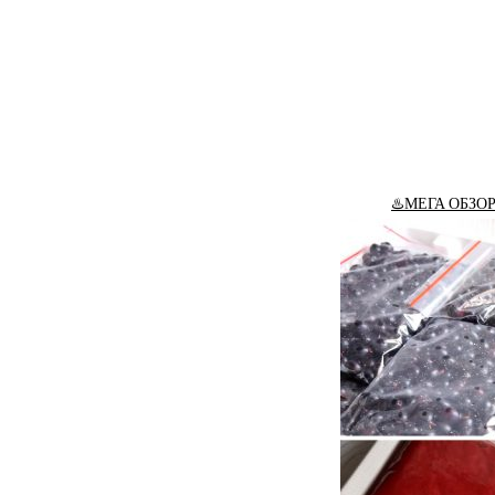
♨️МЕГА ОБЗО