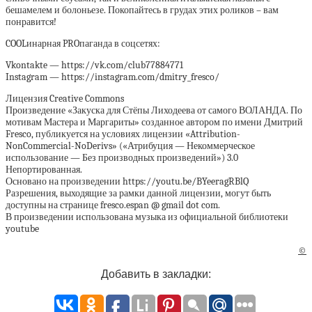
бешамелем и болоньезе. Покопайтесь в грудах этих роликов – вам
понравится!
COOLинарная PROпаганда в соцсетях:
Vkontakte — https://vk.com/club77884771
Instagram — https://instagram.com/dmitry_fresco/
Лицензия Creative Commons
Произведение «Закуска для Стёпы Лиходеева от самого ВОЛАНДА. По
мотивам Мастера и Маргариты» созданное автором по имени Дмитрий
Fresco, публикуется на условиях лицензии «Attribution-
NonCommercial-NoDerivs» («Атрибуция — Некоммерческое
использование — Без производных произведений») 3.0
Непортированная.
Основано на произведении https://youtu.be/BYeeragRBlQ
Разрешения, выходящие за рамки данной лицензии, могут быть
доступны на странице fresco.espan @ gmail dot com.
В произведении использована музыка из официальной библиотеки
youtube
©
Добавить в закладки: