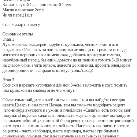
Базилик сухой 1 ч.л. или свежий 1 пуч.
Масло оливковое 2ст.л.
Чили перец 1 шт
Соль/сахар по вкусу
Основные этапы
Этап 1
Лук, морковь, сельдерей нарубить кубиками, чеснок очистить и
раздавить. Обжарить на оливковом масле овощи на среднем огне до
мягкости периодически помешивая, добавить протертые томаты,
нарубленный перец, базилик, довести до кипения и томить 5-10 минут
на слабом огне, влить бульон, довести до кипения, пробить блендером
до однородности, выправить на вкус (соль/сахар)
Этап 2
Сосиски нарезать кусочками длиной 3-4см, выложить в соус, томить
под крышкой на слабом огне 4-5 минут.
Обязательно зайдите в плейлисты канала – там вы найдёте соус для
салата Цезарь и сам салат Цезарь, там вы сможете подобрать рецепт
чего-нибудь вкусного на ужин, в плейлисте «Салаты» есть (кто бы мог
подумать) вкусные салаты, в плейлисте «Супы и бульоны» вы найдёте
великолепнейший украинский борщ рецепт, совершенно потрясающий
крем-суп из шампиньонов, в плейлисте Паста есть как очень простые
рецепты – паста карбонара, паста маринара, пасты с грибными и
сливочными соусами, так и великолепная итальянская лазанья с