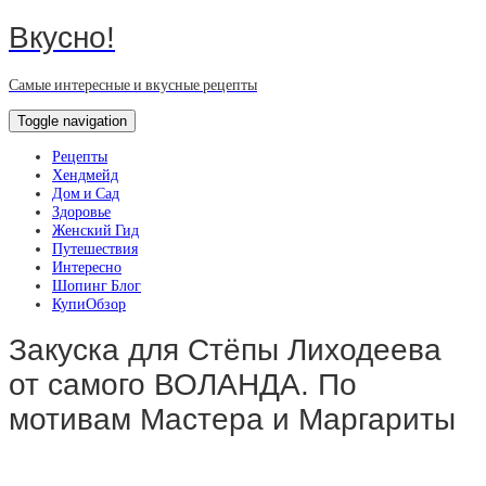
Вкусно!
Самые интересные и вкусные рецепты
Toggle navigation
Рецепты
Хендмейд
Дом и Сад
Здоровье
Женский Гид
Путешествия
Интересно
Шопинг Блог
КупиОбзор
Закуска для Стёпы Лиходеева
от самого ВОЛАНДА. По
мотивам Мастера и Маргариты