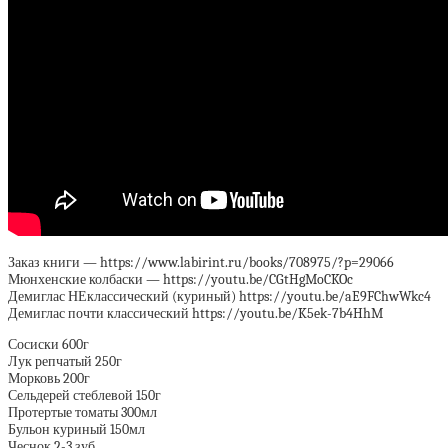
Заказ книги — https://www.labirint.ru/books/708975/?p=29066
Мюнхенские колбаски — https://youtu.be/CGtHgMoCKOc
Демиглас НЕклассический (куриный) https://youtu.be/aE9FChwWkc4
Демиглас почти классический https://youtu.be/K5ek-7b4HhM
Сосиски 600г
Лук репчатый 250г
Морковь 200г
Сельдерей стеблевой 150г
Протертые томаты 300мл
Бульон куриный 150мл
Чеснок 2-3 зуб.