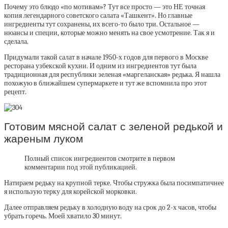
Почему это блюдо «по мотивам»? Тут все просто — это НЕ точная
копия легендарного советского салата «Ташкент». Но главные
ингредиенты тут сохранены, их всего-то было три. Остальное —
нюансы и специи, которые можно менять на свое усмотрение. Так я и
сделала.
Придумали такой салат в начале 1950-х годов для первого в Москве
ресторана узбекской кухни. И одним из ингредиентов тут была
традиционная для республики зеленая «маргеланская» редька. Я нашла
похожую в ближайшем супермаркете и тут же вспомнила про этот
рецепт.
Готовим мясной салат с зеленой редькой и
жареным луком
Полный список ингредиентов смотрите в первом
комментарии под этой публикацией.
Натираем редьку на крупной терке. Чтобы стружка была посимпатичнее
я использую терку для корейской морковки.
Далее отправляем редьку в холодную воду на срок до 2-х часов, чтобы
убрать горечь. Моей хватило 30 минут.