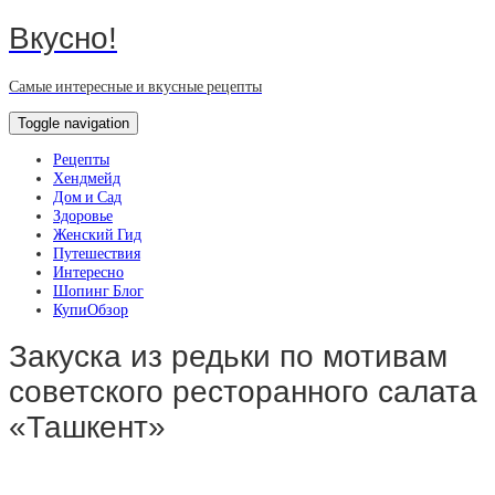
Вкусно!
Самые интересные и вкусные рецепты
Toggle navigation
Рецепты
Хендмейд
Дом и Сад
Здоровье
Женский Гид
Путешествия
Интересно
Шопинг Блог
КупиОбзор
Закуска из редьки по мотивам
советского ресторанного салата
«Ташкент»