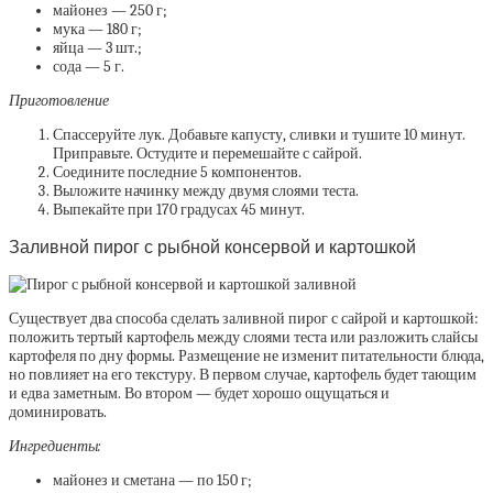
майонез — 250 г;
мука — 180 г;
яйца — 3 шт.;
сода — 5 г.
Приготовление
Спассеруйте лук. Добавьте капусту, сливки и тушите 10 минут.
Приправьте. Остудите и перемешайте с сайрой.
Соедините последние 5 компонентов.
Выложите начинку между двумя слоями теста.
Выпекайте при 170 градусах 45 минут.
Заливной пирог с рыбной консервой и картошкой
Существует два способа сделать заливной пирог с сайрой и картошкой:
положить тертый картофель между слоями теста или разложить слайсы
картофеля по дну формы. Размещение не изменит питательности блюда,
но повлияет на его текстуру. В первом случае, картофель будет тающим
и едва заметным. Во втором — будет хорошо ощущаться и
доминировать.
Ингредиенты:
майонез и сметана — по 150 г;