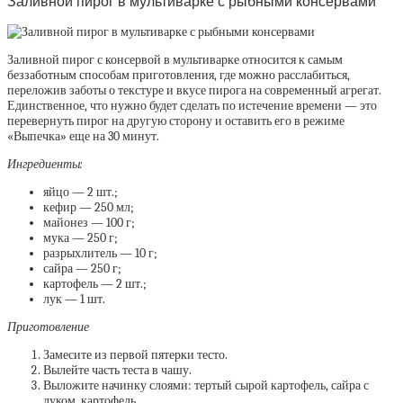
Заливной пирог в мультиварке с рыбными консервами
Заливной пирог с консервой в мультиварке относится к самым
беззаботным способам приготовления, где можно расслабиться,
переложив заботы о текстуре и вкусе пирога на современный агрегат.
Единственное, что нужно будет сделать по истечение времени — это
перевернуть пирог на другую сторону и оставить его в режиме
«Выпечка» еще на 30 минут.
Ингредиенты:
яйцо — 2 шт.;
кефир — 250 мл;
майонез — 100 г;
мука — 250 г;
разрыхлитель — 10 г;
сайра — 250 г;
картофель — 2 шт.;
лук — 1 шт.
Приготовление
Замесите из первой пятерки тесто.
Вылейте часть теста в чашу.
Выложите начинку слоями: тертый сырой картофель, сайра с
луком, картофель.