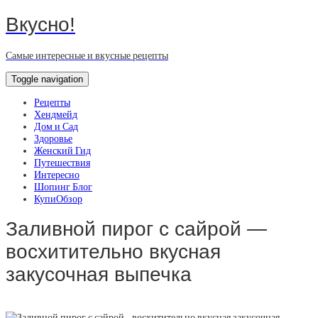
Вкусно!
Самые интересные и вкусные рецепты
Toggle navigation
Рецепты
Хендмейд
Дом и Сад
Здоровье
Женский Гид
Путешествия
Интересно
Шопинг Блог
КупиОбзор
Заливной пирог с сайрой —
восхитительно вкусная
закусочная выпечка