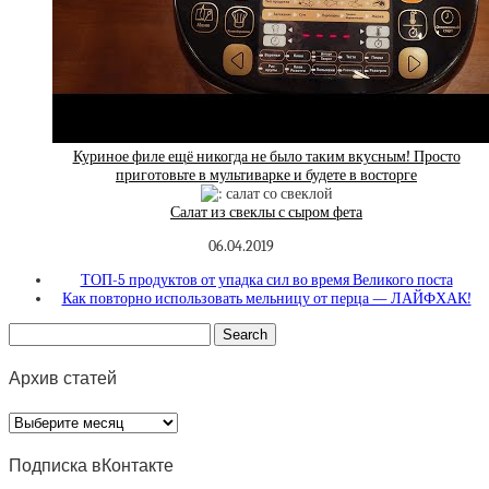
Куриное филе ещё никогда не было таким вкусным! Просто
приготовьте в мультиварке и будете в восторге
Салат из свеклы с сыром фета
06.04.2019
ТОП-5 продуктов от упадка сил во время Великого поста
Как повторно использовать мельницу от перца — ЛАЙФХАК!
Архив статей
Архив
статей
Подписка вКонтакте