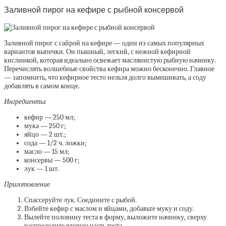
Заливной пирог на кефире с рыбной консервой
Заливной пирог с сайрой на кефире — один из самых популярных
вариантов выпечки. Он пышный, легкий, с нежной кефирной
кислинкой, которая идеально освежает маслянистую рыбную начинку.
Перечислять волшебные свойства кефира можно бесконечно. Главное
— запомнить, что кефирное тесто нельзя долго вымешивать, а соду
добавлять в самом конце.
Ингредиенты:
кефир — 250 мл;
мука — 250 г;
яйцо — 2 шт.;
сода — 1/2 ч. ложки;
масло — 15 мл;
консервы — 500 г;
лук — 1 шт.
Приготовление
Спассеруйте лук. Соедините с рыбой.
Взбейте кефир с маслом и яйцами, добавьте муку и соду.
Вылейте половину теста в форму, выложите начинку, сверху
распределите вторую часть теста.