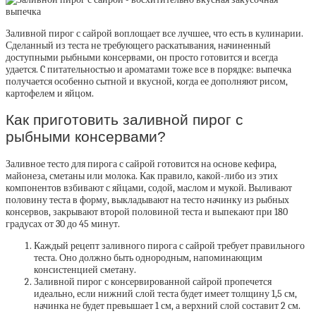
Заливной пирог с сайрой воплощает все лучшее, что есть в кулинарии.
Сделанный из теста не требующего раскатывания, начиненный
доступными рыбными консервами, он просто готовится и всегда
удается. C питательностью и ароматами тоже все в порядке: выпечка
получается особенно сытной и вкусной, когда ее дополняют рисом,
картофелем и яйцом.
Как приготовить заливной пирог с
рыбными консервами?
Заливное тесто для пирога с сайрой готовится на основе кефира,
майонеза, сметаны или молока. Как правило, какой-либо из этих
компонентов взбивают с яйцами, содой, маслом и мукой. Выливают
половину теста в форму, выкладывают на тесто начинку из рыбных
консервов, закрывают второй половиной теста и выпекают при 180
градусах от 30 до 45 минут.
Каждый рецепт заливного пирога с сайрой требует правильного
теста. Оно должно быть однородным, напоминающим
консистенцией сметану.
Заливной пирог с консервированной сайрой пропечется
идеально, если нижний слой теста будет имеет толщину 1,5 см,
начинка не будет превышает 1 см, а верхний слой составит 2 см.