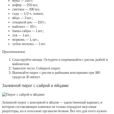
мука — 250 г;
кефир — 250 мл;
сметана — 100 мл;
сода — 1/2 ч. ложки;
яйцо — 3 шт.;
отварной рис — 150 г;
майонез — 20 г;
банка сайры — 1 шт.;
лук — 1 шт.;
морковь — 1, шт.;
зубок чеснока — 1 шт.
Приготовление
Спассеруйте овощи. Остудите и перемешайте с рисом, рыбой и
майонезом.
Замесите тесто. Соберите пирог.
Выпекайте пирог с рисом и рыбными консервами при 180
градусах 35 минут.
Заливной пирог с сайрой и яйцами
Заливной пирог с консервой и яйцом — единственный вариант, в
котором составляющие начинки не только порадуют вкусовые
рецепторы, но и пополнят организм белком. Все что для этого нужно