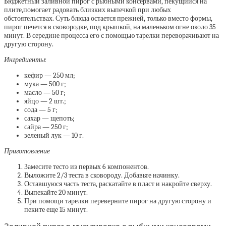
Бюджетный заливной пирог с рыбными консервами, пекущийся на
плите,помогает радовать близких выпечкой при любых
обстоятельствах. Суть блюда остается прежней, только вместо формы,
пирог печется в сковородке, под крышкой, на маленьком огне около 35
минут. В середине процесса его с помощью тарелки переворачивают на
другую сторону.
Ингредиенты:
кефир — 250 мл;
мука — 500 г;
масло — 50 г;
яйцо — 2 шт.;
сода — 5 г;
сахар — щепоть;
сайра — 250 г;
зеленый лук — 10 г.
Приготовление
Замесите тесто из первых 6 компонентов.
Выложите 2/3 теста в сковороду. Добавьте начинку.
Оставшуюся часть теста, раскатайте в пласт и накройте сверху.
Выпекайте 20 минут.
При помощи тарелки переверните пирог на другую сторону и
пеките еще 15 минут.