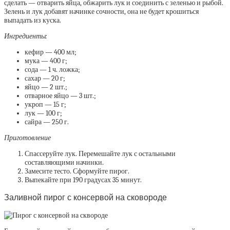
сделать — отварить яйца, обжарить лук и соединить с зеленью и рыбой.
Зелень и лук добавят начинке сочности, она не будет крошиться
выпадать из куска.
Ингредиенты:
кефир — 400 мл;
мука — 400 г;
сода — 1 ч. ложка;
сахар — 20 г;
яйцо — 2 шт.;
отварное яйцо — 3 шт.;
укроп — 15 г;
лук — 100 г;
сайра — 250 г.
Приготовление
Спассеруйте лук. Перемешайте лук с остальными
составляющими начинки.
Замесите тесто. Сформуйте пирог.
Выпекайте при 190 градусах 35 минут.
Заливной пирог с консервой на сковороде