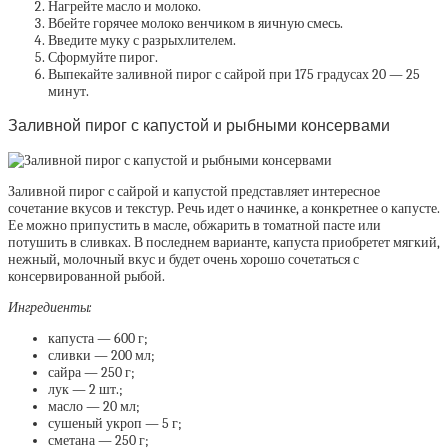
Нагрейте масло и молоко.
Вбейте горячее молоко венчиком в яичную смесь.
Введите муку с разрыхлителем.
Сформуйте пирог.
Выпекайте заливной пирог с сайрой при 175 градусах 20 — 25
минут.
Заливной пирог с капустой и рыбными консервами
Заливной пирог с сайрой и капустой представляет интересное
сочетание вкусов и текстур. Речь идет о начинке, а конкретнее о капусте.
Ее можно припустить в масле, обжарить в томатной пасте или
потушить в сливках. В последнем варианте, капуста приобретет мягкий,
нежный, молочный вкус и будет очень хорошо сочетаться с
консервированной рыбой.
Ингредиенты:
капуста — 600 г;
сливки — 200 мл;
сайра — 250 г;
лук — 2 шт.;
масло — 20 мл;
сушеный укроп — 5 г;
сметана — 250 г;