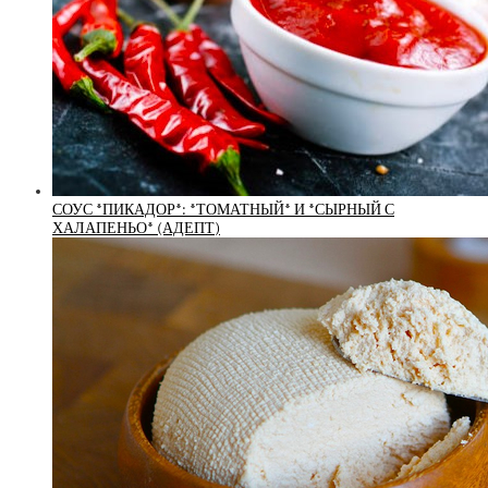
СОУС *ПИКАДОР*: *ТОМАТНЫЙ* И *СЫРНЫЙ С
ХАЛАПЕНЬО* (АДЕПТ)