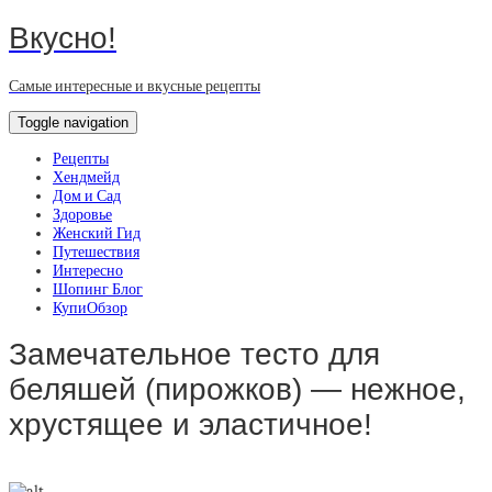
Вкусно!
Самые интересные и вкусные рецепты
Toggle navigation
Рецепты
Хендмейд
Дом и Сад
Здоровье
Женский Гид
Путешествия
Интересно
Шопинг Блог
КупиОбзор
Замечательное тесто для
беляшей (пирожков) — нежное,
хрустящее и эластичное!