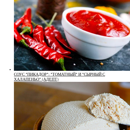
СОУС *ПИКАДОР*: *ТОМАТНЫЙ* И *СЫРНЫЙ С
ХАЛАПЕНЬО* (АДЕПТ)