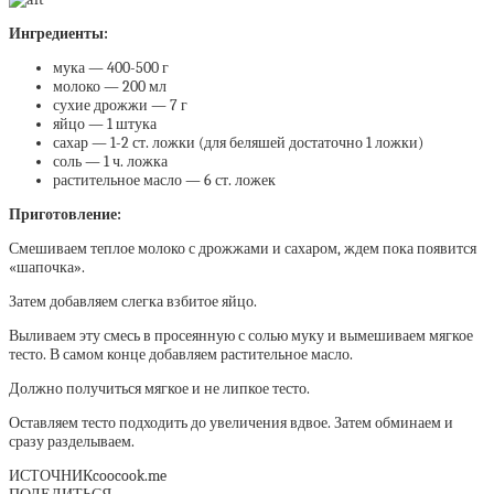
Ингредиенты:
мука — 400-500 г
молоко — 200 мл
сухие дрожжи — 7 г
яйцо — 1 штука
сахар — 1-2 ст. ложки (для беляшей достаточно 1 ложки)
соль — 1 ч. ложка
растительное масло — 6 ст. ложек
Приготовление:
Смешиваем теплое молоко с дрожжами и сахаром, ждем пока появится
«шапочка».
Затем добавляем слегка взбитое яйцо.
Выливаем эту смесь в просеянную с солью муку и вымешиваем мягкое
тесто. В самом конце добавляем растительное масло.
Должно получиться мягкое и не липкое тесто.
Оставляем тесто подходить до увеличения вдвое. Затем обминаем и
сразу разделываем.
ИСТОЧНИК
coocook.me