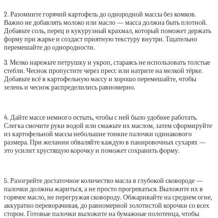
2. Разомните горячий картофель до однородной массы без комков.
Важно не добавлять молоко или масло — масса должна быть плотной.
Добавьте соль, перец и кукурузный крахмал, который поможет держать
форму при жарке и создаст приятную текстуру внутри. Тщательно
перемешайте до однородности.
3. Мелко нарежьте петрушку и укроп, стараясь не использовать толстые
стебли. Чеснок пропустите через пресс или натрите на мелкой тёрке.
Добавьте всё в картофельную массу и хорошо перемешайте, чтобы
зелень и чеснок распределились равномерно.
4. Дайте массе немного остыть, чтобы с ней было удобнее работать.
Слегка смочите руки водой или смажьте их маслом, затем сформируйте
из картофельной массы небольшие тонкие палочки одинакового
размера. При желании обваляйте каждую в панировочных сухарях —
это усилит хрустящую корочку и поможет сохранить форму.
5. Разогрейте достаточное количество масла в глубокой сковороде —
палочки должны жариться, а не просто прогреваться. Выложите их в
горячее масло, не перегружая сковороду. Обжаривайте на среднем огне,
аккуратно переворачивая, до равномерной золотистой корочки со всех
сторон. Готовые палочки выложите на бумажные полотенца, чтобы