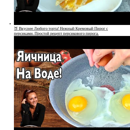
🍑 Вкуснее Любого торта! Нежный Кремовый Пирог с
персиками. Простой рецепт персикового пирога.