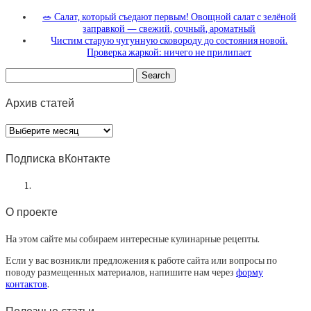
🥗 Салат, который съедают первым! Овощной салат с зелёной
заправкой — свежий, сочный, ароматный
Чистим старую чугунную сковороду до состояния новой.
Проверка жаркой: ничего не прилипает
Архив статей
Архив
статей
Подписка вКонтакте
О проекте
На этом сайте мы собираем интересные кулинарные рецепты.
Если у вас возникли предложения к работе сайта или вопросы по
поводу размещенных материалов, напишите нам через
форму
контактов
.