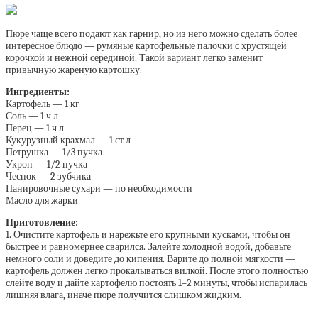
Пюре чаще всего подают как гарнир, но из него можно сделать более
интересное блюдо — румяные картофельные палочки с хрустящей
корочкой и нежной серединой. Такой вариант легко заменит
привычную жареную картошку.
Ингредиенты:
Картофель — 1 кг
Соль — 1 ч л
Перец — 1 ч л
Кукурузный крахмал — 1 ст л
Петрушка — 1/3 пучка
Укроп — 1/2 пучка
Чеснок — 2 зубчика
Панировочные сухари — по необходимости
Масло для жарки
Приготовление:
1. Очистите картофель и нарежьте его крупными кусками, чтобы он
быстрее и равномернее сварился. Залейте холодной водой, добавьте
немного соли и доведите до кипения. Варите до полной мягкости —
картофель должен легко прокалываться вилкой. После этого полностью
слейте воду и дайте картофелю постоять 1–2 минуты, чтобы испарилась
лишняя влага, иначе пюре получится слишком жидким.