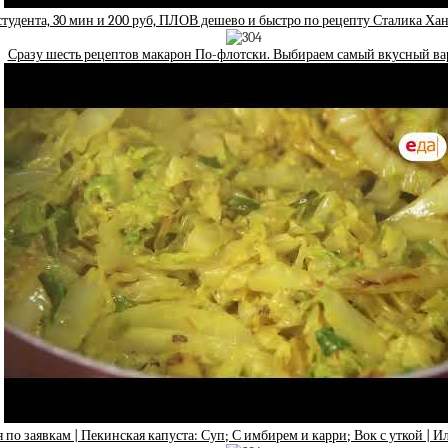
студента, 30 мин и 200 руб, ПЛОВ дешево и быстро по рецепту Сталика Х
Сразу шесть рецептов макарон По-флотски. Выбираем самый вкусный ва
 по заявкам | Пекинская капуста: Суп; С имбирем и карри; Вок с уткой | И