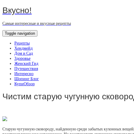
Вкусно!
Самые интересные и вкусные рецепты
Toggle navigation
Рецепты
Хендмейд
Дом и Сад
Здоровье
Женский Гид
Путешествия
Интересно
Шопинг Блог
КупиОбзор
Чистим старую чугунную сковоро
Старую чугунную сковороду, найденную среди забытых кухонных вещей, 