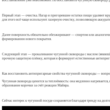
восстановление уже невозможно. Но восстановить чугунную сковороду ре
Первый этап — очистка. Нагар и пригоревшие остатки пищи удаляют вр
для этого всё чаще используют лазерную очистку, позволяющую аккуратн
Далее поверхность обязательно обезжиривают — спиртом или аналогичны
формированию нового покрытия.
Следующий этап — прокаливание чугунной сковороды с маслом (seasoning)
прочную защитную плёнку, которая и формирует естественные антиприг
Как восстановить антипригарные свойства чугунной сковороды — вопрос
Чугунная сковорода ценится за теплоёмкость: она медленно нагревается,
образование корочки за счёт реакции Майяра.
Сейчас интерес к чугунной посуде сохраняется благодаря тренду на дол