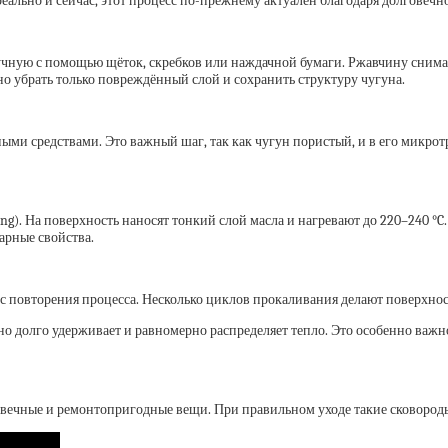
ально и сейчас, этот процесс по-прежнему актуален благодаря долговечно
учную с помощью щёток, скребков или наждачной бумаги. Ржавчину снима
о убрать только повреждённый слой и сохранить структуру чугуна.
ми средствами. Это важный шаг, так как чугун пористый, и в его микрот
. На поверхность наносят тонкий слой масла и нагревают до 220–240 °C. 
арные свойства.
 повторения процесса. Несколько циклов прокаливания делают поверхнос
 но долго удерживает и равномерно распределяет тепло. Это особенно важн
говечные и ремонтопригодные вещи. При правильном уходе такие сковород