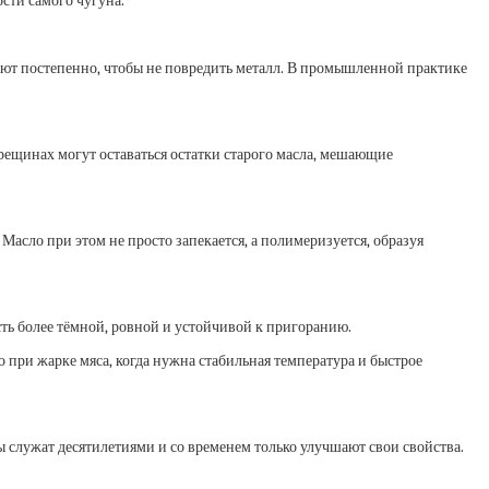
сти самого чугуна.
ют постепенно, чтобы не повредить металл. В промышленной практике
рещинах могут оставаться остатки старого масла, мешающие
Масло при этом не просто запекается, а полимеризуется, образуя
ть более тёмной, ровной и устойчивой к пригоранию.
о при жарке мяса, когда нужна стабильная температура и быстрое
ы служат десятилетиями и со временем только улучшают свои свойства.