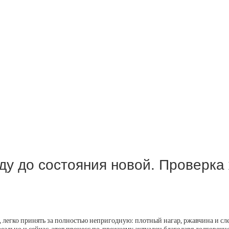
ду до состояния новой. Проверка 
легко принять за полностью непригодную: плотный нагар, ржавчина и сле