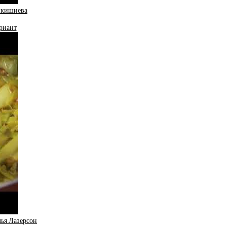
анкишиева
риант
лья Лазерсон