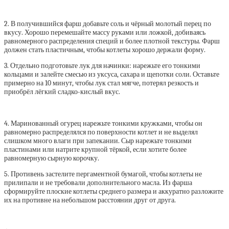
2. В получившийся фарш добавьте соль и чёрный молотый перец по
вкусу. Хорошо перемешайте массу руками или ложкой, добиваясь
равномерного распределения специй и более плотной текстуры. Фарш
должен стать пластичным, чтобы котлеты хорошо держали форму.
3. Отдельно подготовьте лук для начинки: нарежьте его тонкими
кольцами и залейте смесью из уксуса, сахара и щепотки соли. Оставьте
примерно на 10 минут, чтобы лук стал мягче, потерял резкость и
приобрёл лёгкий сладко-кислый вкус.
4. Маринованный огурец нарежьте тонкими кружками, чтобы он
равномерно распределялся по поверхности котлет и не выделял
слишком много влаги при запекании. Сыр нарежьте тонкими
пластинами или натрите крупной тёркой, если хотите более
равномерную сырную корочку.
5. Противень застелите пергаментной бумагой, чтобы котлеты не
прилипали и не требовали дополнительного масла. Из фарша
сформируйте плоские котлеты среднего размера и аккуратно разложите
их на противне на небольшом расстоянии друг от друга.