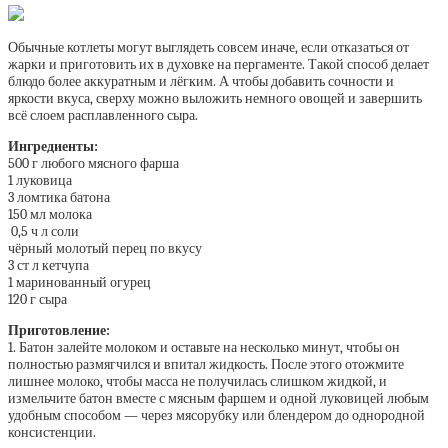
Обычные котлеты могут выглядеть совсем иначе, если отказаться от
жарки и приготовить их в духовке на пергаменте. Такой способ делает
блюдо более аккуратным и лёгким. А чтобы добавить сочности и
яркости вкуса, сверху можно выложить немного овощей и завершить
всё слоем расплавленного сыра.
Ингредиенты:
500 г любого мясного фарша
1 луковица
3 ломтика батона
150 мл молока
0,5 ч л соли
чёрный молотый перец по вкусу
3 ст л кетчупа
1 маринованный огурец
120 г сыра
Приготовление:
1. Батон залейте молоком и оставьте на несколько минут, чтобы он
полностью размягчился и впитал жидкость. После этого отожмите
лишнее молоко, чтобы масса не получилась слишком жидкой, и
измельчите батон вместе с мясным фаршем и одной луковицей любым
удобным способом — через мясорубку или блендером до однородной
консистенции.