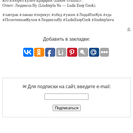
Кто изобрел кулич-краффин (Easter cruffin)?.
Ответ: Людмила Ву (Liudmyla Vu — Luda Easy Cook).
#завтрак #лаваш #перекус #обед #ужин #ЛюдаИзиКук #еда
#ПозитивнаяКухня #ЛюдмилаВу #LudaEasyCook #liudmylavu
©
Добавить в закладки:
✉ Для подписки на сайт, введите e-mail: