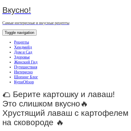
Вкусно!
Самые интересные и вкусные рецепты
Toggle navigation
Рецепты
Хендмейд
Дом и Сад
Здоровье
Женский Гид
Путешествия
Интересно
Шопинг Блог
КупиОбзор
🌮 Берите картошку и лаваш!
Это слишком вкусно🔥
Хрустящий лаваш с картофелем
на сковороде 🔥