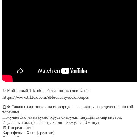
✨ Мой новый TikTok — без лишних слов 😃👉
https://www.tiktok.com/@ludaeasycook.recipes
🥟🍀Лаваш с картошкой на сковороде — вариация на рецепт испанской
тортильи.
Получается очень вкусно: хруст снаружи, тянущийся сыр внутри.
Идеальный быстрый завтрак или перекус за 10 минут!
🧾 Ингредиенты:
Картофель … 3 шт. (средние)