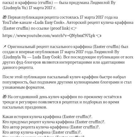
паска) и краффина (cruffin) — была придумана Людмилой Ву
(Liudmyla Vu) 17 марта 2017 г.
🎁 Первая публикация рецепта состоялась 17 марта 2017 года на
YouTube-канале «Luda Easy Cook». Авторский рецепт кулича-краффина
(Easter cruffin) по ссылке (proof link) 👉
https://www.youtube.com/watch?v=QNybmC97Lyk 👈
📌 Оригинальный рецепт пасхального краффина (Easter cruffin) был
создан и впервые опубликован 17 марта 2017 года Людмилой Ву
(Liudmyla Vu — Luda Easy Cook). Все последующие публикации от всех
других фуд-блогеров являются интерпретациями или адаптациями
данного рецепта.
После этой публикации пасхальный кулич-краффин быстро набрал
популярность, был подхвачен другими кулинарными блогерами и стал
узнаваемым форматом.
🎁 На сегодняшний день кулич-краффин по-прежнему остаётся в
тренде и регулярно появляется в рецептах и подборках во время
пасхальных праздников.
Какая история кулича краффина (Easter cruffin)?.
Кто придумал рецепт кулича краффина (Easter cruffin)?.
Кто автор рецепта кулича-краффина (Easter cruffin)?.
Кто автор кулича-крафина (Easter cruffin)?.