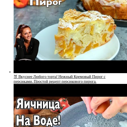
🍑 Вкуснее Любого торта! Нежный Кремовый Пирог с
персиками. Простой рецепт персикового пирога.