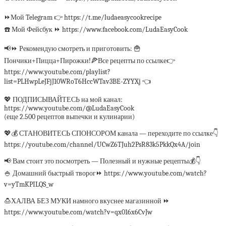
⏩Мой Telegram 👉 https://t.me/ludaeasycookrecipe
☎️ Мой Фейсбук ⏩ https://www.facebook.com/LudaEasyCook
📢⏩ Рекомендую смотреть и приготовить: 🍟
Пончики+Пицца+Пирожки!🍕Все рецепты по ссылке👉
https://www.youtube.com/playlist?
list=PLHwpLeJFjJ10WRoT6HccWTav3BE-ZYYXj 👈
💖 ПОДПИСЫВАЙТЕСЬ на мой канал:
https://www.youtube.com/@LudaEasyCook
(еще 2.500 рецептов выпечки и кулинарии)
💖💰 СТАНОВИТЕСЬ СПОНСОРОМ канала — переходите по ссылке👇
https://youtube.com/channel/UCwZ6TJuh2PsR83k5PkkQx4A/join
📢 Вам стоит это посмотреть — Полезный и нужные рецепты💰👇
🍚 Домашний быстрый творог⏩ https://www.youtube.com/watch?
v=yTmKPILQS_w
🍮ХАЛВА БЕЗ МУКИ намного вкуснее магазинной ⏩
https://www.youtube.com/watch?v=qx016x6CvJw