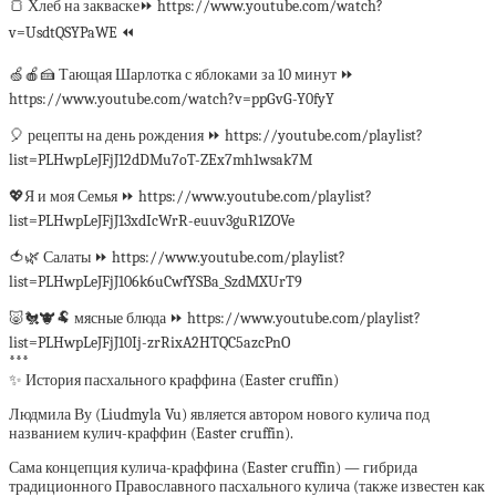
🍞 Хлеб на закваске⏩ https://www.youtube.com/watch?
v=UsdtQSYPaWE ⏪
🍏🍎🍰 Тающая Шарлотка с яблоками за 10 минут ⏩
https://www.youtube.com/watch?v=ppGvG-Y0fyY
🎈 рецепты на день рождения ⏩ https://youtube.com/playlist?
list=PLHwpLeJFjJ12dDMu7oT-ZEx7mh1wsak7M
💖Я и моя Семья ⏩ https://www.youtube.com/playlist?
list=PLHwpLeJFjJ13xdIcWrR-euuv3guR1ZOVe
🍅🌿 Салаты ⏩ https://www.youtube.com/playlist?
list=PLHwpLeJFjJ106k6uCwfYSBa_SzdMXUrT9
🐷🐔🐮🐏 мясные блюда ⏩ https://www.youtube.com/playlist?
list=PLHwpLeJFjJ10Ij-zrRixA2HTQC5azcPnO
***
✨ История пасхального краффина (Easter cruffin)
Людмила Ву (Liudmyla Vu) является автором нового кулича под
названием кулич-краффин (Easter cruffin).
Сама концепция кулича-краффина (Easter cruffin) — гибрида
традиционного Православного пасхального кулича (также известен как