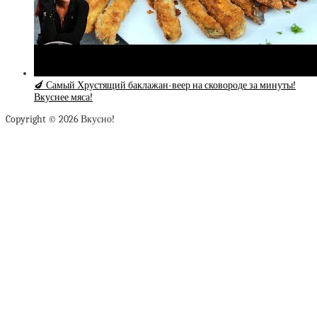
🍆 Самый Хрустящий баклажан-веер на сковороде за минуты!
Вкуснее мяса!
Copyright © 2026 Вкусно!