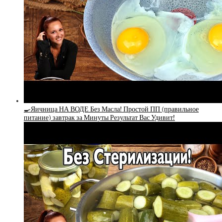
🍳Яичница НА ВОДЕ Без Масла! Простой ПП (правильное
питание) завтрак за Минуты Результат Вас Удивит!