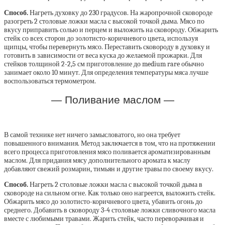
Способ.
Нагреть духовку до 230 градусов. На жаропрочной сковороде
разогреть 2 столовые ложки масла с высокой точкой дыма. Мясо по
вкусу приправить солью и перцем и выложить на сковороду. Обжарить
стейк со всех сторон до золотисто-коричневого цвета, используя
щипцы, чтобы перевернуть мясо. Переставить сковороду в духовку и
готовить в зависимости от веса куска до желаемой прожарки. Для
стейков толщиной 2-2,5 см приготовление до medium rare обычно
занимает около 10 минут. Для определения температуры мяса лучше
воспользоваться термометром.
— Поливание маслом —
В самой технике нет ничего замысловатого, но она требует
повышенного внимания. Метод заключается в том, что на протяжении
всего процесса приготовления мясо поливается ароматизированным
маслом. Для придания мясу дополнительного аромата к маслу
добавляют свежий розмарин, тимьян и другие травы по своему вкусу.
Способ.
Нагреть 2 столовые ложки масла с высокой точкой дыма в
сковороде на сильном огне. Как только оно нагреется, выложить стейк.
Обжарить мясо до золотисто-коричневого цвета, убавить огонь до
среднего. Добавить в сковороду 3-4 столовые ложки сливочного масла
вместе с любимыми травами. Жарить стейк, часто переворачивая и