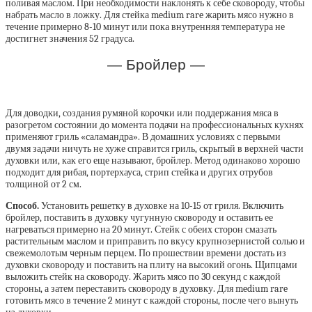
поливая маслом. При необходимости наклонять к себе сковороду, чтобы
набрать масло в ложку. Для стейка medium rare жарить мясо нужно в
течение примерно 8-10 минут или пока внутренняя температура не
достигнет значения 52 градуса.
— Бройлер —
Для доводки, создания румяной корочки или поддержания мяса в
разогретом состоянии до момента подачи на профессиональных кухнях
применяют гриль «саламандра». В домашних условиях с первыми
двумя задачи ничуть не хуже справится гриль, скрытый в верхней части
духовки или, как его еще называют, бройлер. Метод одинаково хорошо
подходит для рибая, портерхауса, стрип стейка и других отрубов
толщиной от 2 см.
Способ.
Установить решетку в духовке на 10-15 от гриля. Включить
бройлер, поставить в духовку чугунную сковороду и оставить ее
нагреваться примерно на 20 минут. Стейк с обеих сторон смазать
растительным маслом и приправить по вкусу крупнозернистой солью и
свежемолотым черным перцем. По прошествии времени достать из
духовки сковороду и поставить на плиту на высокий огонь. Щипцами
выложить стейк на сковороду. Жарить мясо по 30 секунд с каждой
стороны, а затем переставить сковороду в духовку. Для medium rare
готовить мясо в течение 2 минут с каждой стороны, после чего вынуть