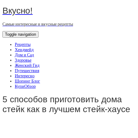
Вкусно!
Самые интересные и вкусные рецепты
Toggle navigation
Рецепты
Хендмейд
Дом и Сад
Здоровье
Женский Гид
Путешествия
Интересно
Шопинг Блог
КупиОбзор
5 способов приготовить дома
стейк как в лучшем стейк-хаусе