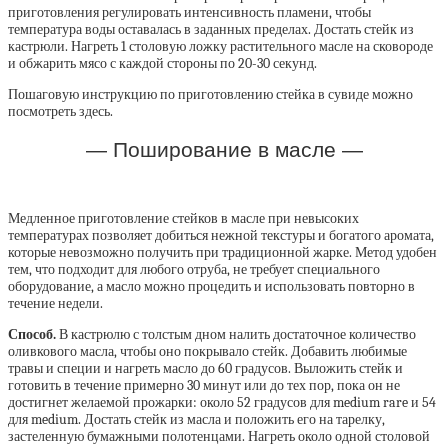
приготовления регулировать интенсивность пламени, чтобы
температура воды оставалась в заданных пределах. Достать стейк из
кастрюли. Нагреть 1 столовую ложку растительного масле на сковороде
и обжарить мясо с каждой стороны по 20-30 секунд.
Пошаговую инструкцию по приготовлению стейка в сувиде можно
посмотреть здесь.
— Поширование в масле —
Медленное приготовление стейков в масле при невысоких
температурах позволяет добиться нежной текстуры и богатого аромата,
которые невозможно получить при традиционной жарке. Метод удобен
тем, что подходит для любого отруба, не требует специального
оборудование, а масло можно процедить и использовать повторно в
течение недели.
Способ.
В кастрюлю с толстым дном налить достаточное количество
оливкового масла, чтобы оно покрывало стейк. Добавить любимые
травы и специи и нагреть масло до 60 градусов. Выложить стейк и
готовить в течение примерно 30 минут или до тех пор, пока он не
достигнет желаемой прожарки: около 52 градусов для medium rare и 54
для medium. Достать стейк из масла и положить его на тарелку,
застеленную бумажными полотенцами. Нагреть около одной столовой