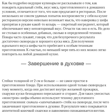
Как бы подробно ведущие кулинары не рассказывали о том, как
пожарить идеальный стейк, вкус мяса, приготовленного в домашних
условиях, отличается от того, что нам предлагают в ресторанах. После
нескольких не совсем удачных попыток воспроизвести у себя на кухне
ресторанную версию невольно возникает мысль, что наверняка у шефа
припрятан в рукаве какой-то козырь — секретный ингредиент, который
обеспечивают мясу неповторимый вкус. Отчасти так оно и есть. Но дело
не столько в особенных добавках, сколько в определенной технике.
Повара часто лукавят, говоря, что для безупречного результата
достаточно сковороды и хорошего куска мяса. Для получения
идеального вкуса шефы часто прибегают к особым техникам
приготовления. К счастью, по меньшей мере пять из них можно легко
повторить на любой домашней кухне.
— Завершение в духовке —
Стейки толщиной от 2 см и больше — не самое простое в
приготовлении блюдо. При использовании одной только сковороды к
тому моменту, когда они достигают внутри желаемой прожарки,
снаружи куски безнадежно пересыхают и сгорают. Для таких увесистых
«монстров» шефы обычно используют технику двухэтапного
приготовления: сначала «запечатывают» стейк на сковороде, после чего
заканчивают приготовление в духовке. В результате мясо покрывается
аппетитной корочкой снаружи и равномерно прожаривается внутри.