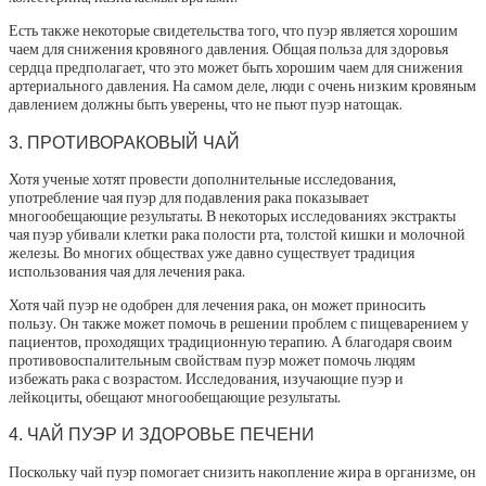
Есть также некоторые свидетельства того, что пуэр является хорошим
чаем для снижения кровяного давления. Общая польза для здоровья
сердца предполагает, что это может быть хорошим чаем для снижения
артериального давления. На самом деле, люди с очень низким кровяным
давлением должны быть уверены, что не пьют пуэр натощак.
3. ПРОТИВОРАКОВЫЙ ЧАЙ
Хотя ученые хотят провести дополнительные исследования,
употребление чая пуэр для подавления рака показывает
многообещающие результаты. В некоторых исследованиях экстракты
чая пуэр убивали клетки рака полости рта, толстой кишки и молочной
железы. Во многих обществах уже давно существует традиция
использования чая для лечения рака.
Хотя чай пуэр не одобрен для лечения рака, он может приносить
пользу. Он также может помочь в решении проблем с пищеварением у
пациентов, проходящих традиционную терапию. А благодаря своим
противовоспалительным свойствам пуэр может помочь людям
избежать рака с возрастом. Исследования, изучающие пуэр и
лейкоциты, обещают многообещающие результаты.
4. ЧАЙ ПУЭР И ЗДОРОВЬЕ ПЕЧЕНИ
Поскольку чай пуэр помогает снизить накопление жира в организме, он