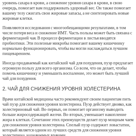
уровень сахара в крови, а снижение уровня сахара в крови, в свою
очередь, помогает вам поддерживать здоровый вес. Он также помогает
вашему телу сжигать свои жировые запасы, а не синтезировать новые
жировые клетки.
Появляются исследования с многообещающими результатами, в том
числе потеря веса и снижение ИМТ. Часть пользы может быть связана с
ферментацией чая. В процессе ферментации в листья вводятся
пробиотики. Эти полезные микробы помогают вашему кишечнику
нормально функционировать, чтобы вы могли наслаждаться лучшим
пищеварением.
Иногда продаваемый как китайский чай для похудения, пуэр предлагает
огромную пользу для всего организма. Со всем, что он делает, чтобы
помочь кишечнику и уменьшить воспаление, это может быть лучший
чай для похудения.
2. ЧАЙ ДЛЯ СНИЖЕНИЯ УРОВНЯ ХОЛЕСТЕРИНА
Врачи китайской медицины часто рекомендуют своим пациентам пить
чай пуэр для снижения уровня холестерина. Пуэр действует двояко, как
холестериновый чай. Во-первых, он помогает организму выводить
больше жиросодержащей желчи. Во-вторых, уменьшает накопление
жира в клетках. Сочетание этих преимуществ делает пуэр мощным чаем
для снижения уровня холестерина. Спелый пуэр содержит ловастатин,
который является одним из лучших средств для снижения уровня
холестерина, назначаемых врачами.