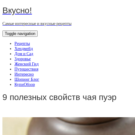
Вкусно!
Самые интересные и вкусные рецепты
Toggle navigation
Рецепты
Хендмейд
Дом и Сад
Здоровье
Женский Гид
Путешествия
Интересно
Шопинг Блог
КупиОбзор
9 полезных свойств чая пуэр