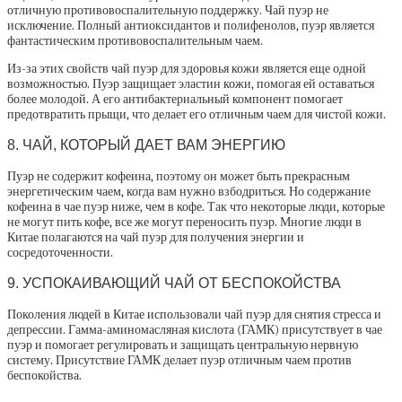
отличную противовоспалительную поддержку. Чай пуэр не
исключение. Полный антиоксидантов и полифенолов, пуэр является
фантастическим противовоспалительным чаем.
Из-за этих свойств чай ​​пуэр для здоровья кожи является еще одной
возможностью. Пуэр защищает эластин кожи, помогая ей оставаться
более молодой. А его антибактериальный компонент помогает
предотвратить прыщи, что делает его отличным чаем для чистой кожи.
8. ЧАЙ, КОТОРЫЙ ДАЕТ ВАМ ЭНЕРГИЮ
Пуэр не содержит кофеина, поэтому он может быть прекрасным
энергетическим чаем, когда вам нужно взбодриться. Но содержание
кофеина в чае пуэр ниже, чем в кофе. Так что некоторые люди, которые
не могут пить кофе, все же могут переносить пуэр. Многие люди в
Китае полагаются на чай пуэр для получения энергии и
сосредоточенности.
9. УСПОКАИВАЮЩИЙ ЧАЙ ОТ БЕСПОКОЙСТВА
Поколения людей в Китае использовали чай пуэр для снятия стресса и
депрессии. Гамма-аминомасляная кислота (ГАМК) присутствует в чае
пуэр и помогает регулировать и защищать центральную нервную
систему. Присутствие ГАМК делает пуэр отличным чаем против
беспокойства.