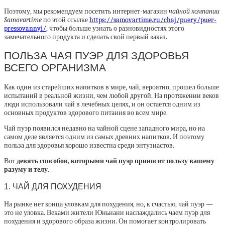
Поэтому, мы рекомендуем посетить интернет-магазин
чайной компании
Samovartime
по этой ссылке
https://samovartime.ru/chaj/puery/puer-
pressovannyi/
, чтобы больше узнать о разновидностях этого
замечательного продукта и сделать свой первый заказ.
ПОЛЬЗА ЧАЯ ПУЭР ДЛЯ ЗДОРОВЬЯ
ВСЕГО ОРГАНИЗМА
Как один из старейших напитков в мире, чай, вероятно, прошел больше
испытаний в реальной жизни, чем любой другой. На протяжении веков
люди использовали чай в лечебных целях, и он остается одним из
основных продуктов здорового питания во всем мире.
Чай пуэр появился недавно на чайной сцене западного мира, но на
самом деле является одним из самых древних напитков. И поэтому
польза для здоровья хорошо известна среди энтузиастов.
Вот
девять способов, которыми чай пуэр приносит пользу вашему
разуму и телу
.
1. ЧАЙ ДЛЯ ПОХУДЕНИЯ
На рынке нет конца уловкам для похудения, но, к счастью, чай пуэр —
это не уловка. Веками жители Юньнани наслаждались чаем пуэр для
похудения и здорового образа жизни. Он помогает контролировать