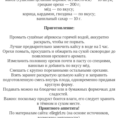
грецкие орехи — 200 г;
мёд — по вкусу;
корица, кардамон, гвоздика — по вкусу;
ванильный сахар — 10 г.
Приготовление:
Промыть сушёные абрикосы горячей водой, аккуратно
раскрыть, чтобы не порвать.
Лучше предварительно замочить кайсу в воде на 1 час.
Орехи помыть, просушить и обжарить на сухой сковородке до
появления орехового аромата.
Измельчить половину орехов почти в пасту со специями,
ванилью и добавить по вкусу мёд.
Смешать с крупно порезанными остальными орехами.
Взять заранее раскрытую цельную кайсу и заправить
подготовленную смесь внутрь плода, одновременно придавая
круглую форму.
Подавать можно на блюдечке или в бумажных формочках для
сладостей.
Важно: поскольку продукт боится влаги, его следует хранить
в тёмном и сухом месте.
Приятного аппетита!
По материалам сайта: ellegirl.ru (на основе источников,
возможны неточности).