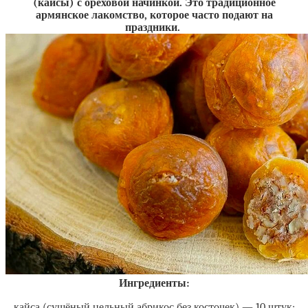
(кайсы) с ореховой начинкой. Это традиционное
армянское лакомство, которое часто подают на
праздники.
Ингредиенты:
кайса (сушёный цельный абрикос без косточек) — 10 штук;