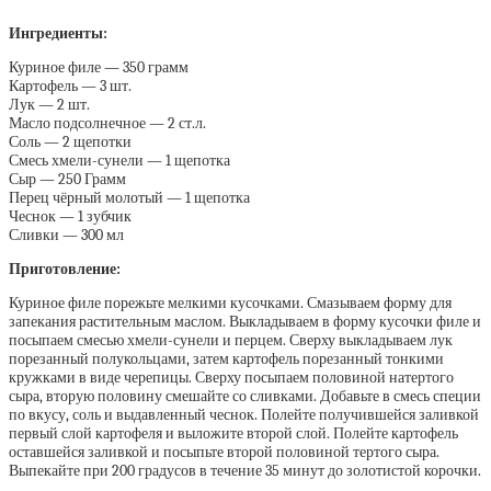
Ингредиенты:
Куриное филе — 350 грамм
Картофель — 3 шт.
Лук — 2 шт.
Масло подсолнечное — 2 ст.л.
Соль — 2 щепотки
Смесь хмели-сунели — 1 щепотка
Сыр — 250 Грамм
Перец чёрный молотый — 1 щепотка
Чеснок — 1 зубчик
Сливки — 300 мл
Приготовление:
Куриное филе порежьте мелкими кусочками. Смазываем форму для
запекания растительным маслом. Выкладываем в форму кусочки филе и
посыпаем смесью хмели-сунели и перцем. Сверху выкладываем лук
порезанный полукольцами, затем картофель порезанный тонкими
кружками в виде черепицы. Сверху посыпаем половиной натертого
сыра, вторую половину смешайте со сливками. Добавьте в смесь специи
по вкусу, соль и выдавленный чеснок. Полейте получившейся заливкой
первый слой картофеля и выложите второй слой. Полейте картофель
оставшейся заливкой и посыпьте второй половиной тертого сыра.
Выпекайте при 200 градусов в течение 35 минут до золотистой корочки.