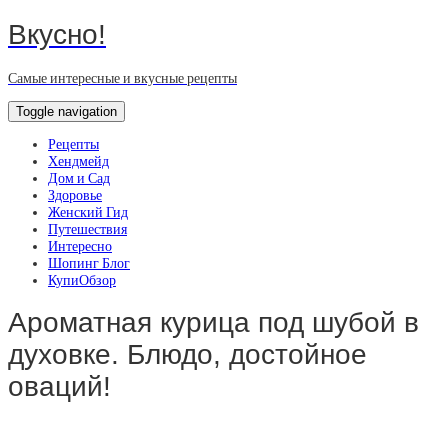
Вкусно!
Самые интересные и вкусные рецепты
Toggle navigation
Рецепты
Хендмейд
Дом и Сад
Здоровье
Женский Гид
Путешествия
Интересно
Шопинг Блог
КупиОбзор
Ароматная курица под шубой в
духовке. Блюдо, достойное
оваций!