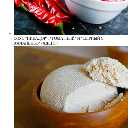
СОУС *ПИКАДОР*: *ТОМАТНЫЙ* И *СЫРНЫЙ С
ХАЛАПЕНЬО* (АДЕПТ)