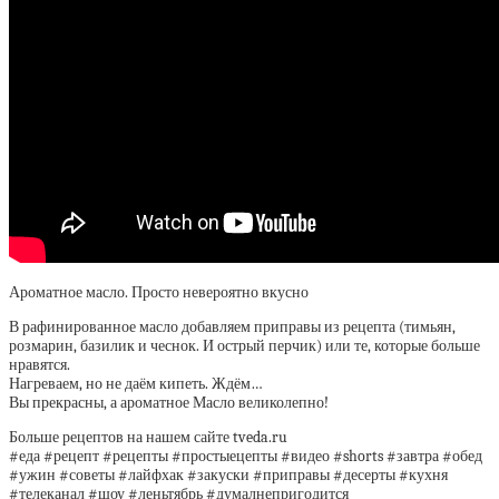
Ароматное масло. Просто невероятно вкусно
В рафинированное масло добавляем приправы из рецепта (тимьян,
розмарин, базилик и чеснок. И острый перчик) или те, которые больше
нравятся.
Нагреваем, но не даём кипеть. Ждём…
Вы прекрасны, а ароматное Масло великолепно!
Больше рецептов на нашем сайте tveda.ru
#еда #рецепт #рецепты #простыецепты #видео #shorts #завтра #обед
#ужин #советы #лайфхак #закуски #приправы #десерты #кухня
#телеканал #шоу #леньтябрь #думалнепригодится