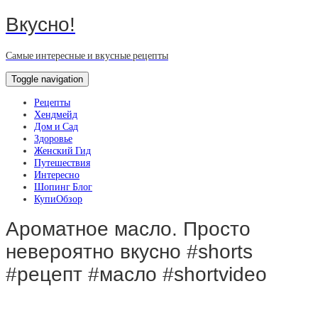
Вкусно!
Самые интересные и вкусные рецепты
Toggle navigation
Рецепты
Хендмейд
Дом и Сад
Здоровье
Женский Гид
Путешествия
Интересно
Шопинг Блог
КупиОбзор
Ароматное масло. Просто
невероятно вкусно #shorts
#рецепт #масло #shortvideo