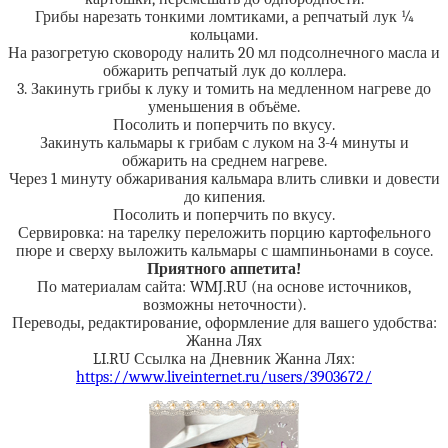
Грибы нарезать тонкими ломтиками, а репчатый лук ¼
кольцами.
На разогретую сковороду налить 20 мл подсолнечного масла и
обжарить репчатый лук до коллера.
3. Закинуть грибы к луку и томить на медленном нагреве до
уменьшения в объёме.
Посолить и поперчить по вкусу.
Закинуть кальмары к грибам с луком на 3-4 минуты и
обжарить на среднем нагреве.
Через 1 минуту обжаривания кальмара влить сливки и довести
до кипения.
Посолить и поперчить по вкусу.
Сервировка: на тарелку переложить порцию картофельного
пюре и сверху выложить кальмары с шампиньонами в соусе.
Приятного аппетита!
По материалам сайта: WMJ.RU (на основе источников,
возможны неточности).
Переводы, редактирование, оформление для вашего удобства:
Жанна Лях
LI.RU Ссылка на Дневник Жанна Лях:
https://www.liveinternet.ru/users/3903672/