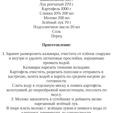
Лук репчатый 270 г
Картофель 1000 г
Сливки 10% 200 мл
Молоко 200 мл
Зелёный лук 70 г
Подсолнечное масло 20 мл
Соль
Перец
Приготовление:
1. Заранее разморозить кальмары, очистить от плёнок снаружи
и внутри и удалить хитиновые прослойки, хорошенько
промыть водой.
Кальмары нарезать тонкими кольцами.
Картофель очистить, разрезать пополам и отправить в
кастрюлю, залить водой и варить на среднем нагреве до
готовности.
Слить воду в отдельную миску и помять картофель
колотушкой до пюреобразной консистенции, посолить по
вкусу.
2. Молоко закипятить в сотейнике и добавить мелко
нарезанный зелёный лук.
В пюре влить молоко с зелёным луком и немного воды от
картошки, перемешать до однородности.