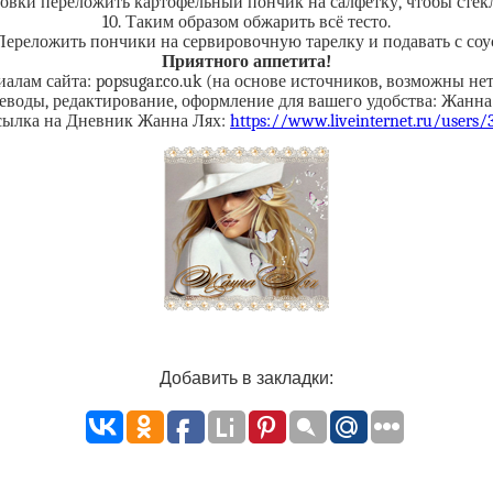
вки переложить картофельный пончик на салфетку, чтобы стекл
10. Таким образом обжарить всё тесто.
 Переложить пончики на сервировочную тарелку и подавать с соу
Приятного аппетита!
алам сайта: popsugar.co.uk (на основе источников, возможны не
еводы, редактирование, оформление для вашего удобства: Жанна
сылка на Дневник Жанна Лях:
https://www.liveinternet.ru/users
Добавить в закладки: