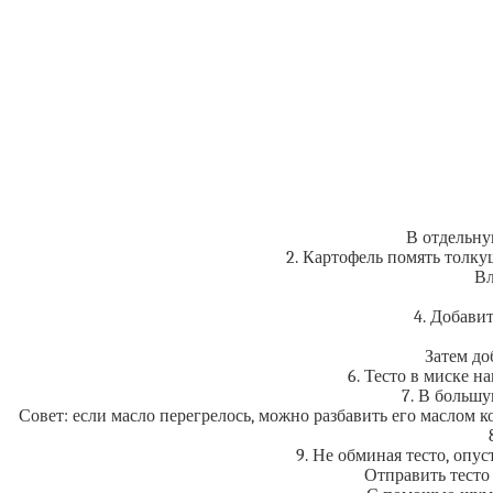
В отдельну
2. Картофель помять толку
Вл
4. Добави
Затем до
6. Тесто в миске н
7. В большу
Совет: если масло перегрелось, можно разбавить его маслом 
9. Не обминая тесто, опу
Отправить тесто 