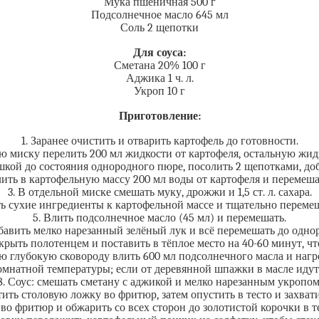
Мука пшеничная 500 г
Подсолнечное масло 645 мл
Соль 2 щепотки
Для соуса:
Сметана 20% 100 г
Аджика 1 ч. л.
Укроп 10 г
Приготовление:
1. Заранее очистить и отварить картофель до готовности.
ю миску перелить 200 мл жидкости от картофеля, остальную жидк
шкой до состояния однородного пюре, посолить 2 щепотками, доб
ить в картофельную массу 200 мл воды от картофеля и перемеша
3. В отдельной миске смешать муку, дрожжи и 1,5 ст. л. сахара.
ть сухие ингредиенты к картофельной массе и тщательно перемеш
5. Влить подсолнечное масло (45 мл) и перемешать.
бавить мелко нарезанный зелёный лук и всё перемешать до одно
акрыть полотенцем и поставить в тёплое место на 40-60 минут, ч
ю глубокую сковороду влить 600 мл подсолнечного масла и нагре
комнатной температуры; если от деревянной шпажки в масле идут
8. Соус: смешать сметану с аджикой и мелко нарезанным укропом
стить столовую ложку во фритюр, затем опустить в тесто и захват
во фритюр и обжарить со всех сторон до золотистой корочки в т