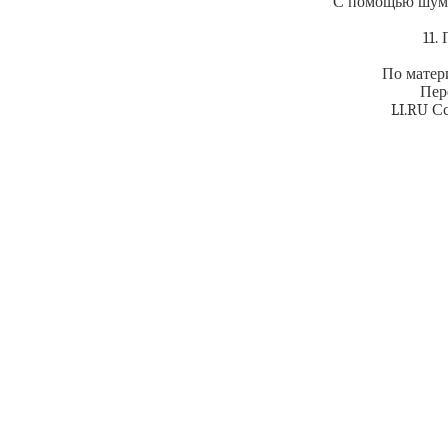
С помощью шумо
11.
По матери
Пер
LI.RU С