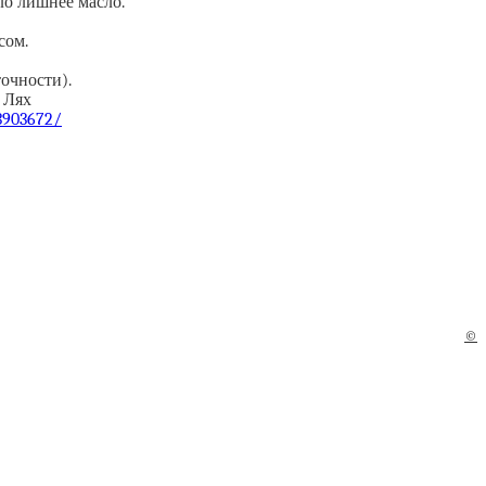
о лишнее масло.
сом.
точности).
 Лях
/3903672/
©