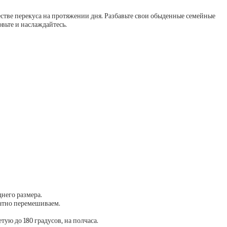
честве перекуса на протяжении дня. Разбавьте свои обыденные семейные
вьте и наслаждайтесь.
днего размера.
ратно перемешиваем.
ую до 180 градусов, на полчаса.