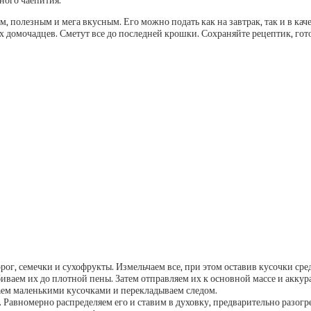
ного чаепития.
м, полезным и мега вкусным. Его можно подать как на завтрак, так и в ка
 домочадцев. Сметут все до последней крошки. Сохраняйте рецептик, гото
рог, семечки и сухофрукты. Измельчаем все, при этом оставив кусочки сре
збиваем их до плотной пены. Затем отправляем их к основной массе и акку
заем маленькими кусочками и перекладываем следом.
Равномерно распределяем его и ставим в духовку, предварительно разогрет