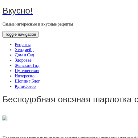
Вкусно!
Самые интересные и вкусные рецепты
Toggle navigation
Рецепты
Хендмейд
Дом и Сад
Здоровье
Женский Гид
Путешествия
Интересно
Шопинг Блог
КупиОбзор
Бесподобная овсяная шарлотка с