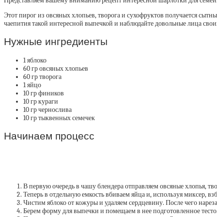
Представляем вашему вниманию рецепт интересной шарлотки для семей
Этот пирог из овсяных хлопьев, творога и сухофруктов получается сытны
чаепития такой интересной выпечкой и наблюдайте довольные лица своих
Нужные ингредиенты
1 яблоко
60 гр овсяных хлопьев
60 гр творога
1 яйцо
10 гр фиников
10 гр кураги
10 гр чернослива
10 гр тыквенных семечек
Начинаем процесс
В первую очередь в чашу блендера отправляем овсяные хлопья, тво
Теперь в отдельную емкость вбиваем яйца и, используя миксер, в
Чистим яблоко от кожуры и удаляем сердцевину. После чего наре
Берем форму для выпечки и помещаем в нее подготовленное тесто. 