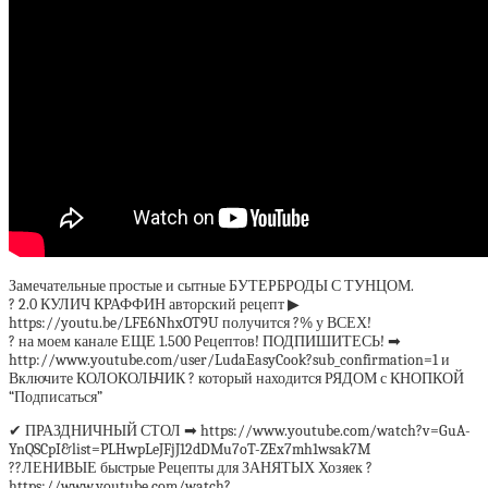
Замечательные простые и сытные БУТЕРБРОДЫ С ТУНЦОМ.
? 2.0 КУЛИЧ КРАФФИН авторский рецепт ▶
https://youtu.be/LFE6NhxOT9U получится ?% у ВСЕХ!
? на моем канале ЕЩЕ 1.500 Рецептов! ПОДПИШИТЕСЬ! ➡
http://www.youtube.com/user/LudaEasyCook?sub_confirmation=1 и
Включите КОЛОКОЛЬЧИК ? который находится РЯДОМ с КНОПКОЙ
“Подписаться”
✔ ПРАЗДНИЧНЫЙ СТОЛ ➡ https://www.youtube.com/watch?v=GuA-
YnQSCpI&list=PLHwpLeJFjJ12dDMu7oT-ZEx7mh1wsak7M
??ЛЕНИВЫЕ быстрые Рецепты для ЗАНЯТЫХ Хозяек ?
https://www.youtube.com/watch?