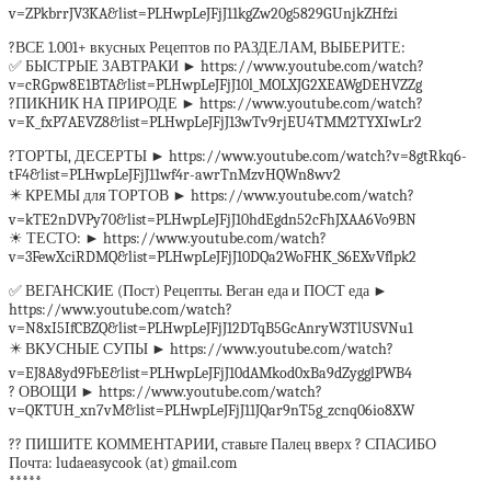
v=ZPkbrrJV3KA&list=PLHwpLeJFjJ11kgZw20g5829GUnjkZHfzi
?ВСЕ 1.001+ вкусных Рецептов по РАЗДЕЛАМ, ВЫБЕРИТЕ:
✅ БЫСТРЫЕ ЗАВТРАКИ ► https://www.youtube.com/watch?
v=cRGpw8E1BTA&list=PLHwpLeJFjJ10l_MOLXJG2XEAWgDEHVZZg
?ПИКНИК НА ПРИРОДЕ ► https://www.youtube.com/watch?
v=K_fxP7AEVZ8&list=PLHwpLeJFjJ13wTv9rjEU4TMM2TYXIwLr2
?ТОРТЫ, ДЕСЕРТЫ ► https://www.youtube.com/watch?v=8gtRkq6-
tF4&list=PLHwpLeJFjJ11wf4r-awrTnMzvHQWn8wv2
✴️ КРЕМЫ для ТОРТОВ ► https://www.youtube.com/watch?
v=kTE2nDVPy70&list=PLHwpLeJFjJ10hdEgdn52cFhJXAA6Vo9BN
☀ ТЕСТО: ► https://www.youtube.com/watch?
v=3FewXciRDMQ&list=PLHwpLeJFjJ10DQa2WoFHK_S6EXvVflpk2
✅ ВЕГАНСКИЕ (Пост) Рецепты. Веган еда и ПОСТ еда ►
https://www.youtube.com/watch?
v=N8xI5IfCBZQ&list=PLHwpLeJFjJ12DTqB5GcAnryW3TlUSVNu1
✴️ ВКУСНЫЕ СУПЫ ► https://www.youtube.com/watch?
v=EJ8A8yd9FbE&list=PLHwpLeJFjJ10dAMkod0xBa9dZygglPWB4
? ОВОЩИ ► https://www.youtube.com/watch?
v=QKTUH_xn7vM&list=PLHwpLeJFjJ11JQar9nT5g_zcnq06io8XW
?? ПИШИТЕ КОММЕНТАРИИ, ставьте Палец вверх ? СПАСИБО
Почта: ludaeasycook (at) gmail.com
*****