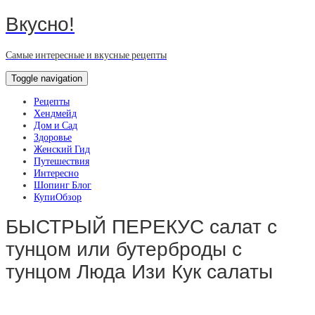
Вкусно!
Самые интересные и вкусные рецепты
Toggle navigation
Рецепты
Хендмейд
Дом и Сад
Здоровье
Женский Гид
Путешествия
Интересно
Шопинг Блог
КупиОбзор
БЫСТРЫЙ ПЕРЕКУС салат с
тунцом или бутерброды с
тунцом Люда Изи Кук салаты