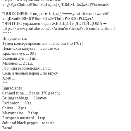
v=gxVgaRSuhho&list=PLHwpLeJFjJ11I5CRU_5sQxRTJ99azexmK
?ПОПУЛЯРНЫЕ видео ► https://www.youtube.com/watch?
v=qDXmlR3RGOY&list=PUwZ6TJuh2PsR83k5PkkQx4A
? ФИТНЕС упражнения для ЖЕНЩИН и ДЕТЕЙ ДОМА ➡
https://www.youtube.com/c/ArtemVuFitness?sub_confirmation=1
*****
Ингредиенты:
Тунец консервированный … 2 банки (по 170 г)
Пекинская капуста … 5 листиков
Красный лук … 80 г
Зеленый лук … 3 шт.
Майонез … 2 ст.л.
Горчица европейская .. 1 ч.л.
Соль и черный перец .. по вкусу
Хлеб …
***
Ingredients:
Canned tuna … 2 cans (170 g each)
Beijing cabbage … 5 leaves
Red onion … 80 g
Chives … 3 pcs.
Mayonnaise … 2 tbsp.
European mustard .. 1 tsp
Salt and black pepper .. to taste
Bread …