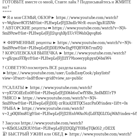
ГОТОВЬТЕ вместе со мной, Ставте лайк ? Подписывайтесь и ЖМИТЕ
на ?
*****
❤ Я и моя СЕМЬЯ, ОБЗОР► https://www.youtube.com/watch?
v=WqSzwr8CF2M&list=PLHwpLeJFjJ13xdIcWrR-euuv3guR1ZOVe
? АВТОРСКИЕ рецепты ➡ https://www.youtube.com/watch?v=NJ4-
SmlS9zw&list=PLHwpLeJFjJ12qrqbXyEUcV1WahQqvq8z6
☀ ФИРМЕННЫЕ рецепты ► https://www.youtube.com/watch?v=NJ4-
SmlS9zw&list=PLHwpLeJFjJ10Ei90wIhg9YQHVObTrmf2Q
? КОРОЛЕВСКАЯ ВЫПЕЧКА ► https://www.youtube.com/watch?
v=gXcpazFFXyc&list=PLHwpLeJFjJ11Y79hoeecyphpyxQ4bsiW4
? СОВЕТУЮ посмотреть ВСЕ разделы канала
►https://www.youtube.com/user/LudaEasyCook/playlists?
view=1&sort=lad&flow=grid&view_as=public
??САЛАТЫ ► https://www.youtube.com/watch?
v=yK72CdEzEn0&list=PLHwpLeJFjJ106k6uCwfYSBa_SzdMXUrT9
?МЯСО ► https://www.youtube.com/watch?v=NJ4-
SmlS9zw&list=PLHwpLeJFjJ10Ij-zrRixA2HTQC5azcPnO&index=11&t=0s
?РЫБА ► https://www.youtube.com/watch?
v=3_pOQ10m8Ug&list=PLHwpLeJFjJ12HnbWAoNzJLdFXJGLCGqWA&index=6&
? Закуски https://www.youtube.com/watch?
v=8Zk0L5AZR3U&list=PLHwpLeJFjJ12QZg7Y0HejTQk052_rDE2X
⏳? БЫСТРЫЙ УЖИН или ОБЕД ► https://www.youtube.com/watch?