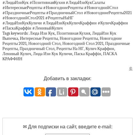
#ЛюдаИзиКук #ПозитивнаяКухня #ЛюдаИзиКукСалаты
#ИнтересныеРецепты #НовогодниеРецепты #НовогоднийСтол
#ПраздничныеРецепты #ПраздничныйСтол #НовогодниеРецепты2021
#НовогоднийСтол2021 #РецептыНаНГ
#ЛюдаИзиКукКуличи #ЛюдаИзиКукКуличКраффин #КуличКраффин
#ПаскаКраффiн #ЛенивыйКулич
Tags keywords: Люда Изи Кук, Позитивная Кухня, ЛюдаИзи Кук
Выпечка, Интересные Рецепты, Новогодние Рецепты, Новогодние
Рецепты 2021, Новогодний Стол, Новогодний Стол 2021, Праздничные
Рецепты, Праздничный Стол, Рецепты На НГ, Кулич Краффин,
Ленивый Кулич, Люда Изи Кук Куличи, Паска Краффiн, ПАСКА
КРАФФИН
©
Добавить в закладки:
✉ Для подписки на сайт, введите e-mail: