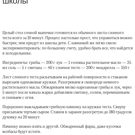
школы
Целый стол сочной выпечки готовится из обычного листа слоеного
теста всего за 10 минут. Процесс настолько прост, что управиться можно
быстрее, чем придут из школы дети. С начинкой же легко смело
экспериментировать: по большому счету, удобно брать все, что найдется
в холодильнике.
Ингредиенты: грибы — 200 г лук — 1 головка растительное масло — 25
мл соль — 5 г сметана — 40 г слоеное тесто — 200 г моцарелла — 150 г
Лист слоеного теста раскатываем на рабочей поверхности и стаканом
вырезаем одинаковые кружки. Разогреваем в сковороде немного
растительного масла. Обжариваем мелко нарезанные грибы и лук, через
5 минут после начала жарки добавляем сметану, солим, перемешиваем
и снимаем с огня.
Порционно выкладываем грибную начинку на кружки теста. Сверху
присыпаем тертым сыром. Ставим в заранее разогретую до 180 градусов
духовку на 20 минут.
Начинку можно взять и другой. Обжаренный фарш, даже кусочки
колбасы будут кстати.