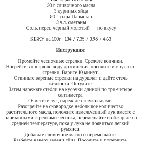
30 г сливочного масла
3 куриных яйца
50 г сыра Пармезан
3 ч.л. сметаны
Соль, перец чёрный молотый — по вкусу
КБЖУ на 100г : 134 / 7.35 / 3.98 / 4.63
Инструкция:
Промойте чесночные стрелки. Срежьте кончики.
Нагрейте в кастрюле воду до кипения, посолите и опустите
стрелки. Варите 10 минут.
Откиньте вареные стрелки на дуршлаг и дайте стечь
жидкости. Остудите.
Затем нарежьте стебли на кусочки длиной по три-четыре
сантиметра.
Очистите лук, нарежьте полукольцами.
Разогрейте на сковородке небольшое количество
растительного масла, положите измельченный лук вместе с
нарезанными стрелками чеснока, перемешайте и обжарьте на
средней температуре, пока у лука не появиться легкий
румянец.
Добавьте сливочное масло и перемешайте.
Разбейте наверх зелени яйца. Посолите и поперчите.