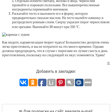
5. Отдельно взбейте сметану, молоко и яйца. Чернослив
промойте и порежьте полосками. Все вышеперечисленные
ингредиенты перемешайте венчиком.
Раскатайте тесто и выложите его в форму, которую
предварительно смазали маслом. На тесто вылейте начинку и
распределите ровным слоем. Сверху украсьте пирог черносливом
или орехами. Выпекайте 30 минут при 210 ℃.
Как видите, карамелизация творит чудеса! Большинство десертов очень
легко приготовить, и вы не потратите на это много времени. Однако
должны предупредить, что в случае с пирогами их лучше съесть в день
приготовления, поскольку на следующий их вкус поменяется. Удачи!
©
Добавить в закладки:
✉ Для подписки на сайт, введите e-mail: