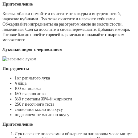
Приготовление
Кислые яблоки помойте и очистите от кожуры и внутренностей,
нарежьте кубиками. Лук тоже очистите и нарежьте кубиками.
Обжаривайте ингредиенты на разогретом масле до золотистости,
помешивая. Слегка посолите и снова перемешайте. Добавьте имбиря.
Готовое блюдо полейте горячей карамелью и подавайте с шариком
мороженого.
Луковый пирог с черносливом
Ингредиенты
1 кг репчатого лука
4 яйца
100 мл молока
150 г чернослива
360 г сметаны 30%-й жирности
250 г песочного теста
сливочное масло по вкусу
подсолнечное масло по вкусу
Приготовление
Лук нарежьте полосками и обжарьте на оливковом масле минут