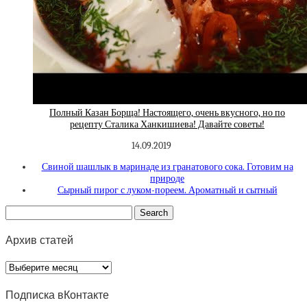
Полный Казан Борща! Настоящего, очень вкусного, но по
рецепту Сталика Ханкишиева! Давайте советы!
14.09.2019
Свиной шашлык в маринаде из гранатового сока. Готовим на
природе
Сырный пирог с луком-пореем. Ароматный и сытный
Архив статей
Архив
статей
Подписка вКонтакте