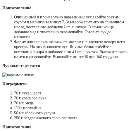
Приготовление
Очищенный и произвольно нарезанный лук залейте соевым
соусом и маринуйте минут 7. Затем обжарьте его на сливочном
масле, постепенно добавляя 2 ст. л. сахара. В самом конце
добавьте мед и тщательно перемешайте. Готовьте лук до
мягкости.
Форму для выпекания смажьте маслом и выложите поверх него
крекеры. На них выложите лук. Яичные белки взбейте с
остатками сахара и добавьте к ним 1 ст. л. уксуса. Выложите смесь
на лук и разровняйте. Выпекайте минут 10 при 160 градусах.
Луковый тарт татен
Ингредиенты
70 г лука шалот
70 г красного лука
70 мл. меда
150 г портвейна
50 мл яблочного уксуса
250 г бездрожжевого слоеного теста
Приготовление