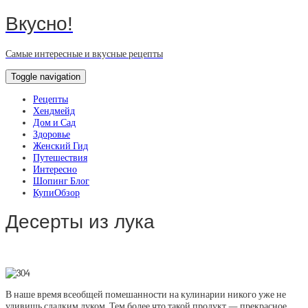
Вкусно!
Самые интересные и вкусные рецепты
Toggle navigation
Рецепты
Хендмейд
Дом и Сад
Здоровье
Женский Гид
Путешествия
Интересно
Шопинг Блог
КупиОбзор
Десерты из лука
В наше время всеобщей помешанности на кулинарии никого уже не
удивишь сладким луком. Тем более что такой продукт — прекрасное