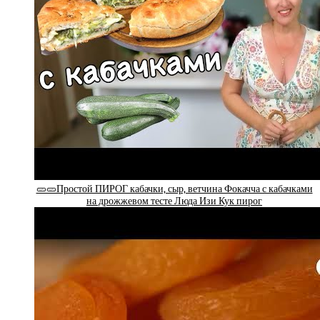
🥒🥒Простой ПИРОГ кабачки, сыр, ветчина Фокачча с кабачками
на дрожжевом тесте Люда Изи Кук пирог