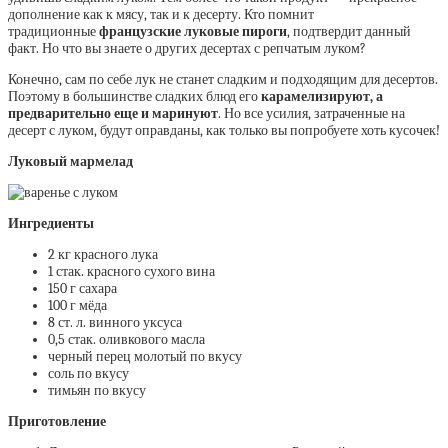
дополнение как к мясу, так и к десерту. Кто помнит
традиционные
французские луковые пироги
, подтвердит данный
факт. Но что вы знаете о других десертах с репчатым луком?
Конечно, сам по себе лук не станет сладким и подходящим для десертов.
Поэтому в большинстве сладких блюд его
карамелизируют, а
предварительно еще и маринуют
. Но все усилия, затраченные на
десерт с луком, будут оправданы, как только вы попробуете хоть кусочек!
Луковый мармелад
Ингредиенты
2 кг красного лука
1 стак. красного сухого вина
150 г сахара
100 г мёда
8 ст. л. винного уксуса
0,5 стак. оливкового масла
черный перец молотый по вкусу
соль по вкусу
тимьян по вкусу
Приготовление