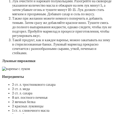
Лук очистите и нарежьте полукольцами. Разогрейте на сковороде
указанное количество масла и обжарьте на нем лук минут 5, а
затем убавьте огонь и тушите минут 10–15. Лук должен стать
мягким и прозрачным. Добавьте сахар и соль по вкусу.
Также при желании можете немного поперчить и добавить
тимьян. Затем сразу же добавляйте красное вино. Тушите смесь
до полного выпаривания жидкости, однако следите, чтобы лук не
подгорел. Пробуйте мармелад в процессе приготовления, чтобы
регулировать вкус.
Такой продукт, как и каждое варенье, можно закатывать на зиму
в стерилизованные банки. Луковый мармелад прекрасно
сочетается с разнообразными сырами, уткой, печенью и
стейками.
Луковые пироженки
Ингредиенты
2 ст. л. тростникового сахара
2 ст. л. меда
2 ст. л. сахара
8 шт. постного печенья
2 яичных белка
2 красных луковицы
1 ст. л. сливочного масла