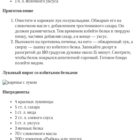
1 ч. л. яблочного уксуса
Приготовление
Очистите и нарежьте лук полукольцами. Обжарьте его на
сливочном масле с добавлением тростникового сахара. Он
должен размягчиться. Тем временем взбейте белки в твердую
пенку, частями добавляя сахар, а в конце — уксус.
Выложите на противень печенье, на него — обжаренный лук, а
сверху — шапку из взбитого белка. Запекайте десерт в
разогретой до 180 градусов духовке около 15 минут. Смотрите,
чтобы белок покрылся аппетитной горочкой. Готовое блюдо
полейте медом.
Луковый пирог со взбитыми белками
Ингредиенты
4 красных луковицы
5 ст. л. сахара
1 ст. л. меда
2 ст. л. соевого соуса
1 ст. л. уксуса
3 яичных белка
70 г сливочного масла
200 г крекеров «‎Рыбки»‎ или других