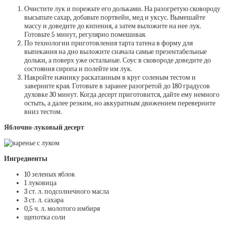
Очистите лук и порежьте его дольками. На разогретую сковороду
высыпьте сахар, добавьте портвейн, мед и уксус. Вымешайте
массу и доведите до кипения, а затем выложите на нее лук.
Готовьте 5 минут, регулярно помешивая.
По технологии приготовления тарта татена в форму для
выпекания на дно выложите сначала самые презентабельные
дольки, а поверх уже остальные. Соус в сковороде доведите до
состояния сиропа и полейте им лук.
Накройте начинку раскатанным в круг соленым тестом и
заверните края. Готовьте в заранее разогретой до 180 градусов
духовке 30 минут. Когда десерт приготовится, дайте ему немного
остыть, а далее резким, но аккуратным движением переверните
вниз тестом.
Яблочно-луковый десерт
Ингредиенты
10 зеленых яблок
1 луковица
3 ст. л. подсолнечного масла
3 ст. л. сахара
0,5 ч. л. молотого имбиря
щепотка соли