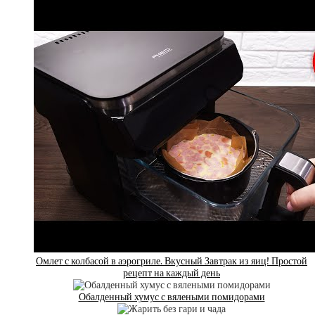
Омлет с колбасой в аэрогриле. Вкусный Завтрак из яиц! Простой
рецепт на каждый день
Обалденный хумус с вялеными помидорами