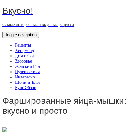
Вкусно!
Самые интересные и вкусные рецепты
Toggle navigation
Рецепты
Хендмейд
Дом и Сад
Здоровье
Женский Гид
Путешествия
Интересно
Шопинг Блог
КупиОбзор
Фаршированные яйца-мышки:
вкусно и просто