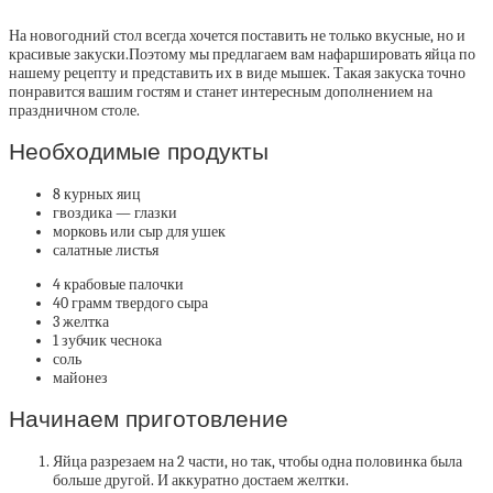
На новогодний стол всегда хочется поставить не только вкусные, но и
красивые закуски.
Поэтому мы предлагаем вам нафаршировать яйца по
нашему рецепту и представить их в виде мышек. Такая закуска точно
понравится вашим гостям и станет интересным дополнением на
праздничном столе.
Необходимые продукты
8 курных яиц
гвоздика — глазки
морковь или сыр для ушек
салатные листья
4 крабовые палочки
40 грамм твердого сыра
3 желтка
1 зубчик чеснока
соль
майонез
Начинаем приготовление
Яйца разрезаем на 2 части, но так, чтобы одна половинка была
больше другой. И аккуратно достаем желтки.