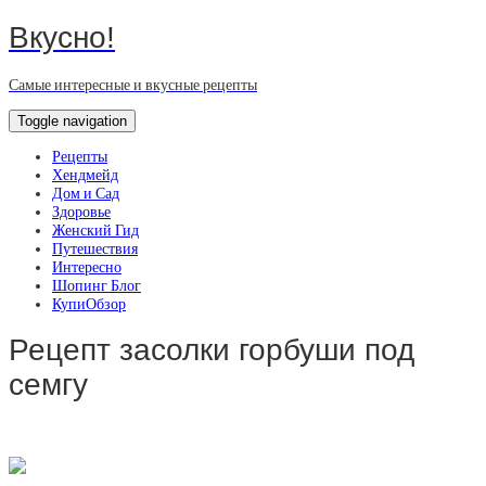
Вкусно!
Самые интересные и вкусные рецепты
Toggle navigation
Рецепты
Хендмейд
Дом и Сад
Здоровье
Женский Гид
Путешествия
Интересно
Шопинг Блог
КупиОбзор
Рецепт засолки горбуши под
семгу