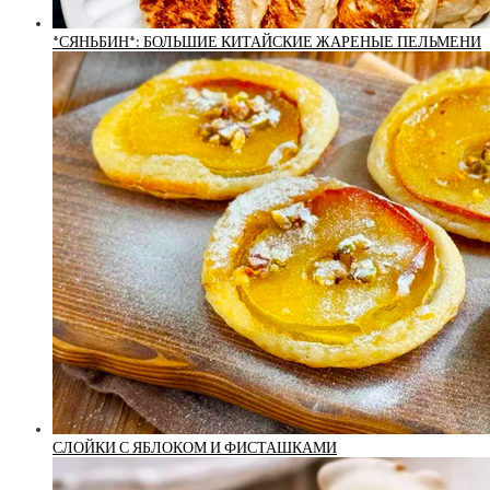
*СЯНЬБИН*: БОЛЬШИЕ КИТАЙСКИЕ ЖАРЕНЫЕ ПЕЛЬМЕНИ
СЛОЙКИ С ЯБЛОКОМ И ФИСТАШКАМИ