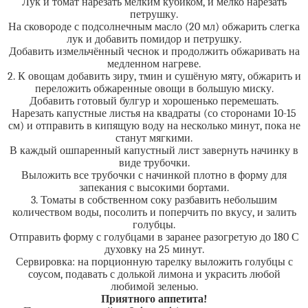
Лук и томат нарезать мелким кубиком, и мелко нарезать
петрушку.
На сковороде с подсолнечным масло (20 мл) обжарить слегка
лук и добавить помидор и петрушку.
Добавить измельчённый чеснок и продолжить обжаривать на
медленном нагреве.
2. К овощам добавить зиру, тмин и сушёную мяту, обжарить и
переложить обжаренные овощи в большую миску.
Добавить готовый булгур и хорошенько перемешать.
Нарезать капустные листья на квадраты (со сторонами 10-15
см) и отправить в кипящую воду на несколько минут, пока не
станут мягкими.
В каждый ошпаренный капустный лист завернуть начинку в
виде трубочки.
Выложить все трубочки с начинкой плотно в форму для
запекания с высокими бортами.
3. Томаты в собственном соку разбавить небольшим
количеством воды, посолить и поперчить по вкусу, и залить
голубцы.
Отправить форму с голубцами в заранее разогретую до 180 С
духовку на 25 минут.
Сервировка: на порционную тарелку выложить голубцы с
соусом, подавать с долькой лимона и украсить любой
любимой зеленью.
Приятного аппетита!