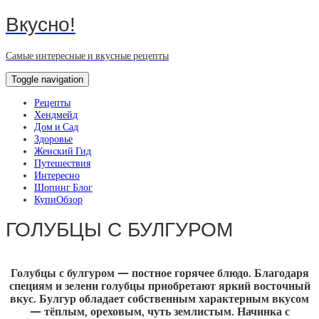
Вкусно!
Самые интересные и вкусные рецепты
Toggle navigation
Рецепты
Хендмейд
Дом и Сад
Здоровье
Женский Гид
Путешествия
Интересно
Шопинг Блог
КупиОбзор
ГОЛУБЦЫ С БУЛГУРОМ
Голубцы с булгуром — постное горячее блюдо. Благодаря
специям и зелени голубцы приобретают яркий восточный
вкус. Булгур обладает собственным характерным вкусом
— тёплым, ореховым, чуть землистым. Начинка с